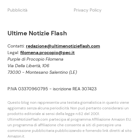
Pubblicità
Privacy Policy
Ultime Notizie Flash
Contatti:
redazione@ultimenotizieflash.com
Legal:
filomena.procopio@pec.it
Purple di Procopio Filomena
Via Della Libertà, 106
73030 - Montesano Salentino (LE)
P.IVA 03370960795 - iscrizione REA 307423
Questo blog non rappresenta una testata giornalistica in quanto viene
aggiornato senza alcuna periodicità. Non puó pertanto considerarsi un
prodotto editoriale ai sensi della legge n.62 del 2001.
UltimeNotizieFlash.com partecipa al programma Affiliazione Amazon EU,
un programma di affiliazione che consente ai siti di percepire una
commissione pubblicitaria pubblicizzando e fornendo link diretti al sito
Amazon.it.