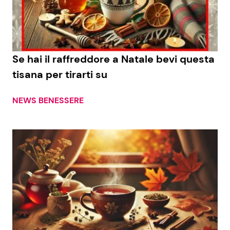
Economia
Fiction e Serie TV
Persone Scomparse
Programmi TV
Se hai il raffreddore a Natale bevi questa
Politica
Reality e Talent
tisana per tirarti su
Soap Opera
NEWS BENESSERE
ShowBiz
Social News
News Cinema
News dal mondo
News Musica
News Spettacolo