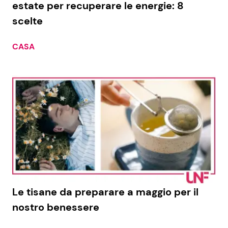
estate per recuperare le energie: 8
scelte
Seguici
CASA
Info
Chi siamo
Disclaimer e Privacy
Redazione
Contattaci
Pubblicità
Le tisane da preparare a maggio per il
nostro benessere
Privacy Policy