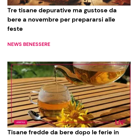
Tre tisane depurative ma gustose da
Benessere
Cucina e Ricette
bere a novembre per prepararsi alle
Casa
Consigli di Cucina
feste
Moda e Style
Dolci
NEWS BENESSERE
Mondo Mamma
Le Ricette in TV
News benessere
Primi Piatti
Salute
Ricette Facili e Veloci
Viaggi e Turismo
Ricette Feste
Festività
Ricette per Bambini
Tisane fredde da bere dopo le ferie in