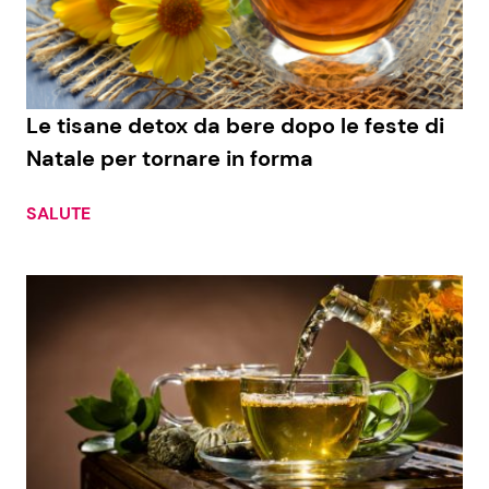
Economia
Fiction e Serie TV
Persone Scomparse
Programmi TV
Le tisane detox da bere dopo le feste di
Politica
Reality e Talent
Natale per tornare in forma
Soap Opera
SALUTE
ShowBiz
Social News
News Cinema
News dal mondo
News Musica
News Spettacolo