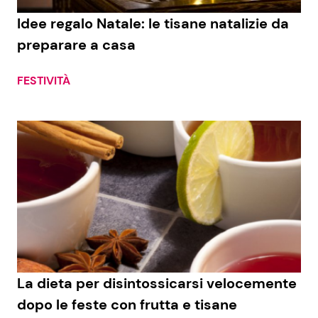
Idee regalo Natale: le tisane natalizie da
Benessere
Cucina e Ricette
preparare a casa
Casa
Consigli di Cucina
FESTIVITÀ
Moda e Style
Dolci
Mondo Mamma
Le Ricette in TV
News benessere
Primi Piatti
Salute
Ricette Facili e Veloci
Viaggi e Turismo
Ricette Feste
La dieta per disintossicarsi velocemente
Festività
Ricette per Bambini
dopo le feste con frutta e tisane