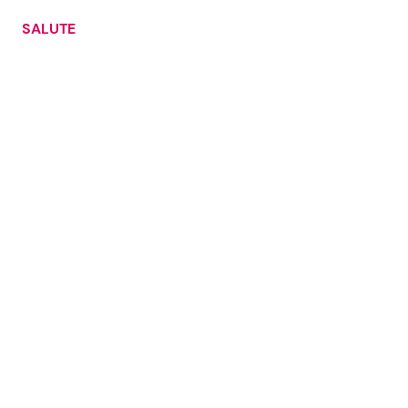
SALUTE
Seguici
Info
Chi siamo
Disclaimer e Privacy
Redazione
Contattaci
Pubblicità
Privacy Policy