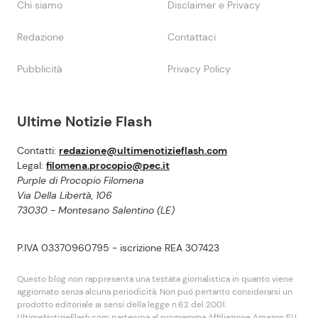
Chi siamo
Disclaimer e Privacy
Redazione
Contattaci
Pubblicità
Privacy Policy
Ultime Notizie Flash
Contatti:
redazione@ultimenotizieflash.com
Legal:
filomena.procopio@pec.it
Purple di Procopio Filomena
Via Della Libertà, 106
73030 - Montesano Salentino (LE)
P.IVA 03370960795 - iscrizione REA 307423
Questo blog non rappresenta una testata giornalistica in quanto viene
aggiornato senza alcuna periodicità. Non puó pertanto considerarsi un
prodotto editoriale ai sensi della legge n.62 del 2001.
UltimeNotizieFlash.com partecipa al programma Affiliazione Amazon EU,