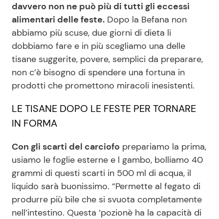
davvero non ne può più di tutti gli eccessi
alimentari delle feste.
Dopo la Befana non
abbiamo più scuse, due giorni di dieta li
Seguici
dobbiamo fare e in più scegliamo una delle
tisane suggerite, povere, semplici da preparare,
non c’è bisogno di spendere una fortuna in
prodotti che promettono miracoli inesistenti.
Info
LE TISANE DOPO LE FESTE PER TORNARE
Chi siamo
IN FORMA
Disclaimer e Privacy
Redazione
Con gli scarti del carciofo
prepariamo la prima,
usiamo le foglie esterne e l gambo, bolliamo 40
Contattaci
grammi di questi scarti in 500 ml di acqua, il
Pubblicità
liquido sarà buonissimo. “Permette al fegato di
Privacy Policy
produrre più bile che si svuota completamente
nell’intestino. Questa ‘pozionè ha la capacità di