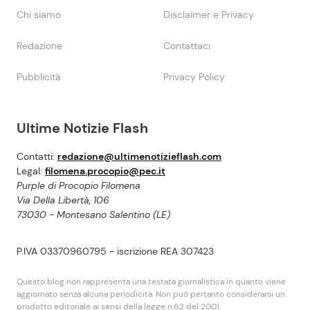
Chi siamo
Disclaimer e Privacy
Redazione
Contattaci
Pubblicità
Privacy Policy
Ultime Notizie Flash
Contatti:
redazione@ultimenotizieflash.com
Legal:
filomena.procopio@pec.it
Purple di Procopio Filomena
Via Della Libertà, 106
73030 - Montesano Salentino (LE)
P.IVA 03370960795 - iscrizione REA 307423
Questo blog non rappresenta una testata giornalistica in quanto viene
aggiornato senza alcuna periodicità. Non puó pertanto considerarsi un
prodotto editoriale ai sensi della legge n.62 del 2001.