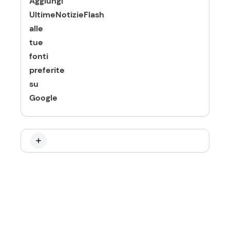
Aggiungi
UltimeNotizieFlash
alle
tue
fonti
preferite
su
Google