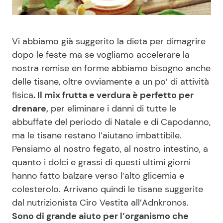
Benessere
Cucina e Ricette
Vi abbiamo già suggerito la dieta per dimagrire
Casa
Consigli di Cucina
dopo le feste ma se vogliamo accelerare la
nostra remise en forme abbiamo bisogno anche
Moda e Style
Dolci
delle tisane, oltre ovviamente a un po’ di attività
fisica
. Il mix frutta e verdura è perfetto per
Mondo Mamma
Le Ricette in TV
drenare,
per eliminare i danni di tutte le
abbuffate del periodo di Natale e di Capodanno,
News benessere
Primi Piatti
ma le tisane restano l’aiutano imbattibile.
Pensiamo al nostro fegato, al nostro intestino, a
Salute
Ricette Facili e Veloci
quanto i dolci e grassi di questi ultimi giorni
hanno fatto balzare verso l’alto glicemia e
Viaggi e Turismo
Ricette Feste
colesterolo. Arrivano quindi le tisane suggerite
dal nutrizionista Ciro Vestita all’Adnkronos.
Festività
Ricette per Bambini
Sono di grande aiuto per l’organismo che