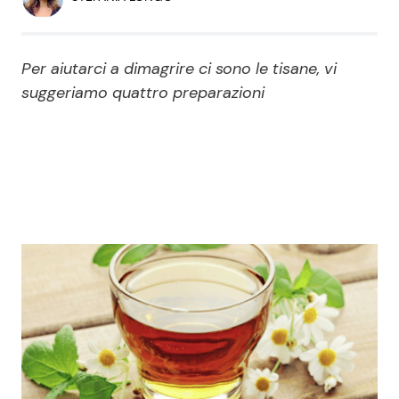
Economia
Fiction e Serie TV
Persone Scomparse
Programmi TV
Per aiutarci a dimagrire ci sono le tisane, vi
suggeriamo quattro preparazioni
Politica
Reality e Talent
Soap Opera
ShowBiz
Social News
News Cinema
News dal mondo
News Musica
News Spettacolo