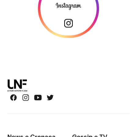
News e Cronaca
Gossip e TV