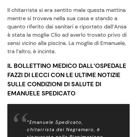
Il chitarrista si era sentito male questa mattina
mentre si trovava nella sua casa e stando a
Seguici
quanto riferito dai sanitari e riportato dall’Ansa
è stata la moglie Clio ad averlo trovato privo di
sensi vicino alla piscina. La moglie di Emanuele,
tra l’altro, è incinta.
Info
IL BOLLETTINO MEDICO DALL’OSPEDALE
Chi siamo
FAZZI DI LECCI CON LE ULTIME NOTIZIE
Disclaimer e Privacy
SULLE CONDIZIONI DI SALUTE DI
Redazione
EMANUELE SPEDICATO
Contattaci
Pubblicità
“Emanuele Spedicato,
Privacy Policy
chitarrista dei Negramaro, è