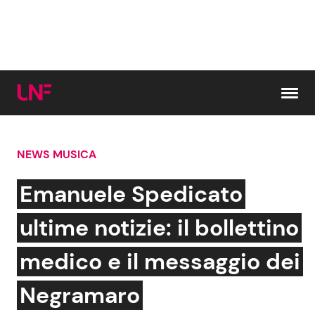
Vai al contenuto
NEWS MUSICA
Cerca:
Emanuele Spedicato
News e Cronaca
Gossip e TV
ultime notizie: il bollettino
Attualità Italiana
Bellezze VIP
medico e il messaggio dei
Dal Mondo
Coppie VIP
Negramaro