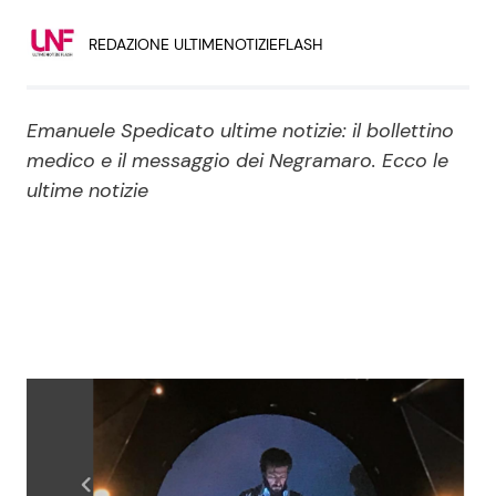
Economia
Fiction e Serie TV
REDAZIONE ULTIMENOTIZIEFLASH
Persone Scomparse
Programmi TV
Emanuele Spedicato ultime notizie: il bollettino
Politica
Reality e Talent
medico e il messaggio dei Negramaro. Ecco le
ultime notizie
Soap Opera
ShowBiz
Social News
News Cinema
News dal mondo
News Musica
News Spettacolo