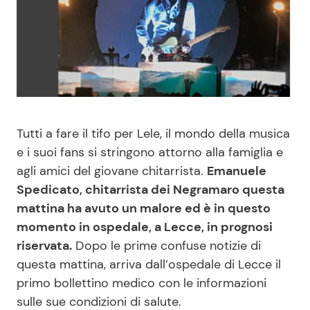
Benessere
Cucina e Ricette
Casa
Consigli di Cucina
Moda e Style
Dolci
Tutti a fare il tifo per Lele, il mondo della musica
Mondo Mamma
Le Ricette in TV
e i suoi fans si stringono attorno alla famiglia e
agli amici del giovane chitarrista.
Emanuele
News benessere
Primi Piatti
Spedicato, chitarrista dei Negramaro questa
mattina ha avuto un malore ed è in questo
Salute
Ricette Facili e Veloci
momento in ospedale, a Lecce, in prognosi
riservata.
Dopo le prime confuse notizie di
Viaggi e Turismo
Ricette Feste
questa mattina, arriva dall’ospedale di Lecce il
primo bollettino medico con le informazioni
Festività
Ricette per Bambini
sulle sue condizioni di salute.