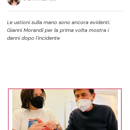
Economia
Fiction e Serie TV
Persone Scomparse
Programmi TV
Le ustioni sulla mano sono ancora evidenti.
Gianni Morandi per la prima volta mostra i
Politica
danni dopo l'incidente
Reality e Talent
Soap Opera
ShowBiz
Social News
News Cinema
News dal mondo
News Musica
News Spettacolo