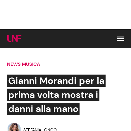
Vai al contenuto
NEWS MUSICA
Cerca:
Gianni Morandi per la
News e Cronaca
Gossip e TV
prima volta mostra i
Attualità Italiana
Bellezze VIP
danni alla mano
Dal Mondo
Coppie VIP
STEFANIA LONGO