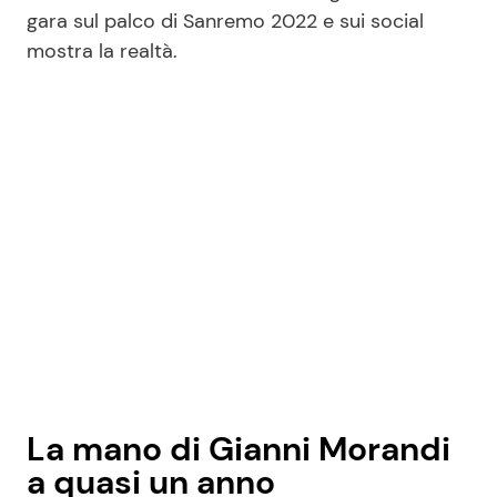
gara sul palco di Sanremo 2022 e sui social
mostra la realtà.
Seguici
Info
Chi siamo
Disclaimer e Privacy
Redazione
Contattaci
Pubblicità
La mano di Gianni Morandi
Privacy Policy
a quasi un anno