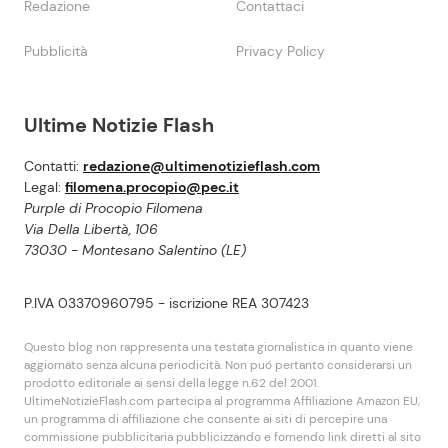
Redazione
Contattaci
Pubblicità
Privacy Policy
Ultime Notizie Flash
Contatti:
redazione@ultimenotizieflash.com
Legal:
filomena.procopio@pec.it
Purple di Procopio Filomena
Via Della Libertà, 106
73030 - Montesano Salentino (LE)
P.IVA 03370960795 - iscrizione REA 307423
Questo blog non rappresenta una testata giornalistica in quanto viene
aggiornato senza alcuna periodicità. Non puó pertanto considerarsi un
prodotto editoriale ai sensi della legge n.62 del 2001.
UltimeNotizieFlash.com partecipa al programma Affiliazione Amazon EU,
un programma di affiliazione che consente ai siti di percepire una
commissione pubblicitaria pubblicizzando e fornendo link diretti al sito