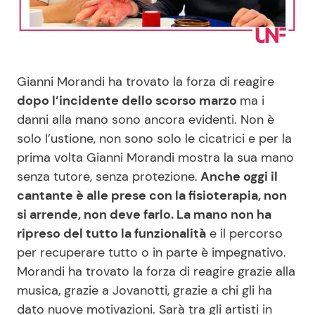
Benessere
Cucina e Ricette
Casa
Consigli di Cucina
Gianni Morandi ha trovato la forza di reagire
Moda e Style
Dolci
dopo l’incidente dello scorso marzo
ma i
danni alla mano sono ancora evidenti. Non è
solo l’ustione, non sono solo le cicatrici e per la
Mondo Mamma
Le Ricette in TV
prima volta Gianni Morandi mostra la sua mano
senza tutore, senza protezione.
Anche oggi il
News benessere
Primi Piatti
cantante è alle prese con la fisioterapia, non
si arrende, non deve farlo. La mano non ha
Salute
Ricette Facili e Veloci
ripreso del tutto la funzionalità
e il percorso
per recuperare tutto o in parte è impegnativo.
Viaggi e Turismo
Ricette Feste
Morandi ha trovato la forza di reagire grazie alla
musica, grazie a Jovanotti, grazie a chi gli ha
Festività
Ricette per Bambini
dato nuove motivazioni. Sarà tra gli artisti in