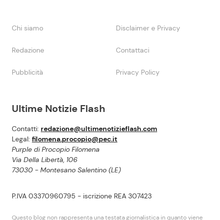
Chi siamo
Disclaimer e Privacy
Redazione
Contattaci
Pubblicità
Privacy Policy
Ultime Notizie Flash
Contatti:
redazione@ultimenotizieflash.com
Legal:
filomena.procopio@pec.it
Purple di Procopio Filomena
Via Della Libertà, 106
73030 - Montesano Salentino (LE)
P.IVA 03370960795 - iscrizione REA 307423
Questo blog non rappresenta una testata giornalistica in quanto viene