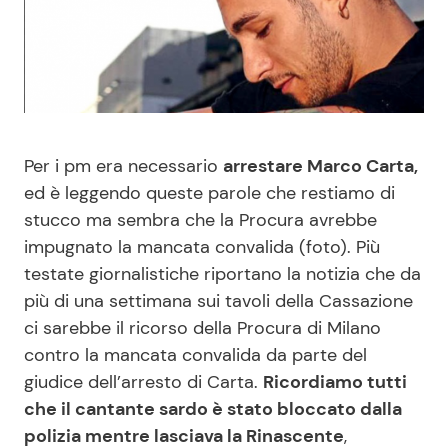
Benessere
Cucina e Ricette
Casa
Consigli di Cucina
Moda e Style
Dolci
Per i pm era necessario
arrestare Marco Carta,
ed è leggendo queste parole che restiamo di
Mondo Mamma
Le Ricette in TV
stucco ma sembra che la Procura avrebbe
impugnato la mancata convalida (foto). Più
News benessere
Primi Piatti
testate giornalistiche riportano la notizia che da
più di una settimana sui tavoli della Cassazione
Salute
Ricette Facili e Veloci
ci sarebbe il ricorso della Procura di Milano
contro la mancata convalida da parte del
Viaggi e Turismo
Ricette Feste
giudice dell’arresto di Carta.
Ricordiamo tutti
che il cantante sardo è stato bloccato dalla
Festività
Ricette per Bambini
polizia mentre lasciava la Rinascente
,