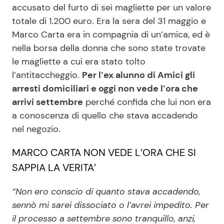
accusato del furto di sei magliette per un valore
totale di 1.200 euro. Era la sera del 31 maggio e
Marco Carta era in compagnia di un’amica, ed è
Seguici
nella borsa della donna che sono state trovate
le magliette a cui era stato tolto
l’antitaccheggio.
Per l’ex alunno di Amici gli
arresti domiciliari e oggi non vede l’ora che
Info
arrivi settembre
perché confida che lui non era
Chi siamo
a conoscenza di quello che stava accadendo
nel negozio.
Disclaimer e Privacy
Redazione
MARCO CARTA NON VEDE L’ORA CHE SI
SAPPIA LA VERITA’
Contattaci
Pubblicità
“Non ero conscio di quanto stava accadendo,
Privacy Policy
sennò mi sarei dissociato o l’avrei impedito. Per
il processo a settembre sono tranquillo, anzi,