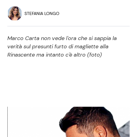
Economia
Fiction e Serie TV
STEFANIA LONGO
Persone Scomparse
Programmi TV
Marco Carta non vede l'ora che si sappia la
Politica
Reality e Talent
verità sul presunti furto di magliette alla
Rinascente ma intanto c'è altro (foto)
Soap Opera
ShowBiz
Social News
News Cinema
News dal mondo
News Musica
News Spettacolo