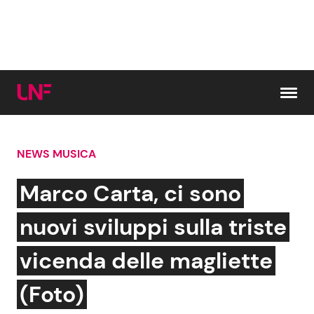
Vai al contenuto
NEWS MUSICA
Cerca:
Marco Carta, ci sono
News e Cronaca
Gossip e TV
nuovi sviluppi sulla triste
Attualità Italiana
Bellezze VIP
vicenda delle magliette
Dal Mondo
Coppie VIP
(Foto)