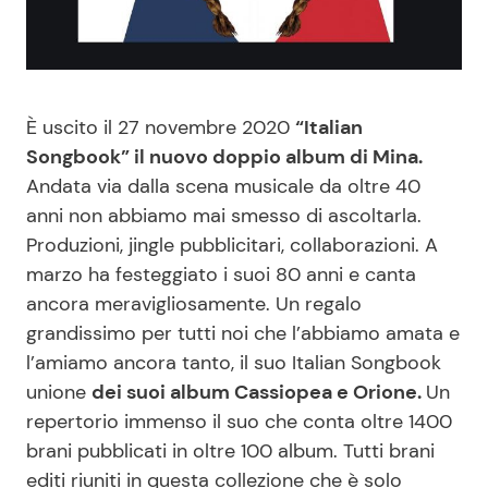
Benessere
Cucina e Ricette
Casa
Consigli di Cucina
È uscito il 27 novembre 2020
“Italian
Moda e Style
Dolci
Songbook” il nuovo doppio album di Mina.
Andata via dalla scena musicale da oltre 40
Mondo Mamma
Le Ricette in TV
anni non abbiamo mai smesso di ascoltarla.
Produzioni, jingle pubblicitari, collaborazioni. A
marzo ha festeggiato i suoi 80 anni e canta
News benessere
Primi Piatti
ancora meravigliosamente. Un regalo
grandissimo per tutti noi che l’abbiamo amata e
Salute
Ricette Facili e Veloci
l’amiamo ancora tanto, il suo Italian Songbook
unione
dei suoi album Cassiopea e Orione.
Un
Viaggi e Turismo
Ricette Feste
repertorio immenso il suo che conta oltre 1400
brani pubblicati in oltre 100 album. Tutti brani
Festività
Ricette per Bambini
editi riuniti in questa collezione che è solo