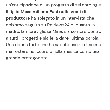
un’anticipazione di un progetto di sei antologie.
Il figlio Massimiliano Pani nelle vesti di
Seguici
produttore
ha spiegato in un’intervista che
abbiamo seguito su RaiNews24 di quanto la
madre, la meravigliosa Mina, sia sempre dentro
a tutti i progetti e sia lei a dare l’ultima parola.
Info
Una donna forte che ha saputo uscire di scena
ma restare nel cuore e nella musica come una
Chi siamo
grande protagonista.
Disclaimer e Privacy
Redazione
Contattaci
Pubblicità
Privacy Policy