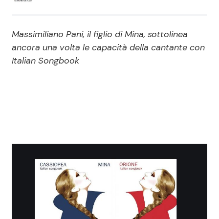
Economia
Fiction e Serie TV
Massimiliano Pani, il figlio di Mina, sottolinea
Persone Scomparse
Programmi TV
ancora una volta le capacità della cantante con
Italian Songbook
Politica
Reality e Talent
Soap Opera
ShowBiz
Social News
News Cinema
News dal mondo
News Musica
News Spettacolo