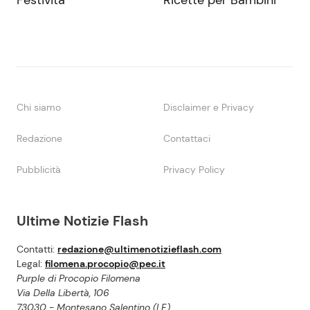
Festività
Ricette per Bambini
Chi siamo
Disclaimer e Privacy
Redazione
Contattaci
Pubblicità
Privacy Policy
Ultime Notizie Flash
Contatti:
redazione@ultimenotizieflash.com
Legal:
filomena.procopio@pec.it
Purple di Procopio Filomena
Via Della Libertà, 106
73030 - Montesano Salentino (LE)