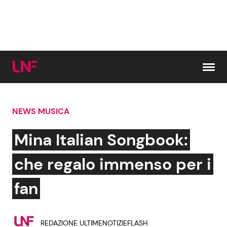
Vai al contenuto
NEWS MUSICA
Cerca:
Mina Italian Songbook:
News e Cronaca
Gossip e TV
che regalo immenso per i
Attualità Italiana
Bellezze VIP
fan
Dal Mondo
Coppie VIP
REDAZIONE ULTIMENOTIZIEFLASH