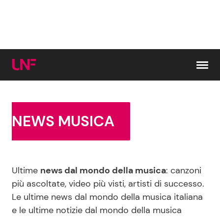
Vai al contenuto
Cerca:
NEWS MUSICA
News e Cronaca
Gossip e TV
Ultime
news dal mondo della musica
: canzoni
Attualità Italiana
Bellezze VIP
più ascoltate, video più visti, artisti di successo.
Le ultime news dal mondo della musica italiana
Dal Mondo
Coppie VIP
e le ultime notizie dal mondo della musica