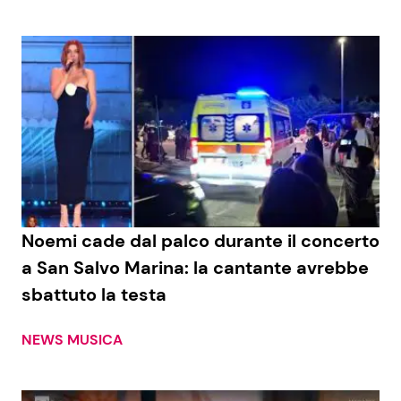
Seguici
Info
Chi siamo
Disclaimer e Privacy
Noemi cade dal palco durante il concerto
a San Salvo Marina: la cantante avrebbe
Redazione
sbattuto la testa
Contattaci
Pubblicità
NEWS MUSICA
Privacy Policy