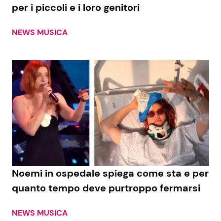
per i piccoli e i loro genitori
Benessere
Cucina e Ricette
NEWS MUSICA
Casa
Consigli di Cucina
Moda e Style
Dolci
Mondo Mamma
Le Ricette in TV
News benessere
Primi Piatti
Salute
Ricette Facili e Veloci
Noemi in ospedale spiega come sta e per
Viaggi e Turismo
Ricette Feste
quanto tempo deve purtroppo fermarsi
Festività
Ricette per Bambini
NEWS MUSICA