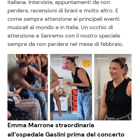
italiana. Interviste, appuntamenti da non
Economia
Fiction e Serie TV
perdere, recensioni di brani e molto altro. E
come sempre attenzione ai principali eventi
Persone Scomparse
Programmi TV
musicali al mondo e in Italia. Un occhio di
attenzione a Sanremo con il nostro speciale
Politica
Reality e Talent
sempre da non perdere nel mese di febbraio.
Soap Opera
ShowBiz
Social News
News Cinema
News dal mondo
News Musica
Emma Marrone straordinaria
News Spettacolo
all’ospedale Gaslini prima del concerto