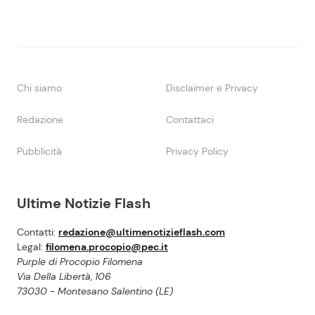
Chi siamo
Disclaimer e Privacy
Redazione
Contattaci
Pubblicità
Privacy Policy
Ultime Notizie Flash
Contatti:
redazione@ultimenotizieflash.com
Legal:
filomena.procopio@pec.it
Purple di Procopio Filomena
Via Della Libertà, 106
73030 - Montesano Salentino (LE)