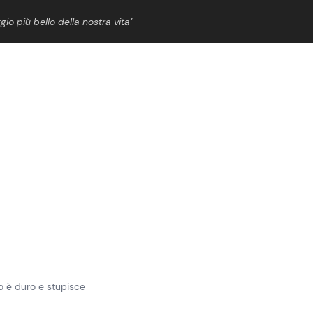
gio più bello della nostra vita”
ShowBiz
News Cinema
News Musica
News Spettacolo
go è duro e stupisce