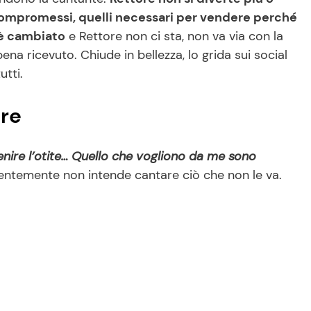
compromessi, quelli necessari per vendere perché
a è cambiato
e Rettore non ci sta, non va via con la
na ricevuto. Chiude in bellezza, lo grida sui social
tti.
ore
venire l’otite… Quello che vogliono da me sono
dentemente non intende cantare ciò che non le va.