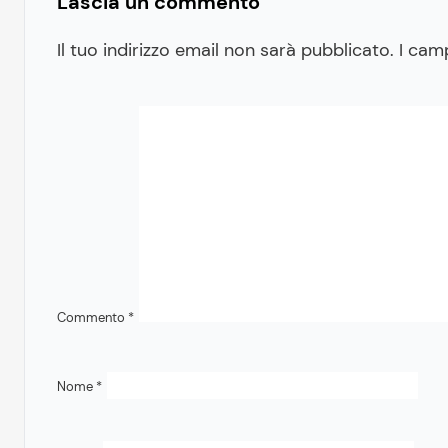
Lascia un commento
Il tuo indirizzo email non sarà pubblicato.
I cam
Commento
*
Nome
*