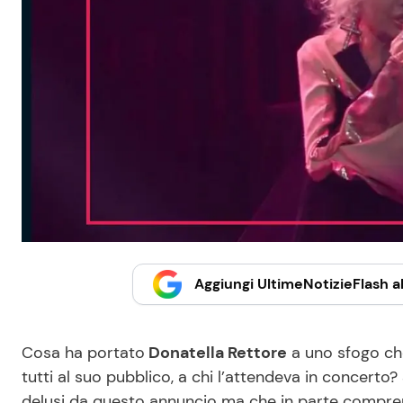
Aggiungi UltimeNotizieFlash al
Cosa ha portato
Donatella Rettore
a uno sfogo che
tutti al suo pubblico, a chi l’attendeva in concerto
delusi da questo annuncio ma che in parte compre