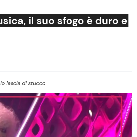
sica, il suo sfogo è duro e
Cucina e Ricette
Consigli di Cucina
Dolci
Le Ricette in TV
io lascia di stucco
Primi Piatti
Ricette Facili e Veloci
Ricette Feste
Ricette per Bambini