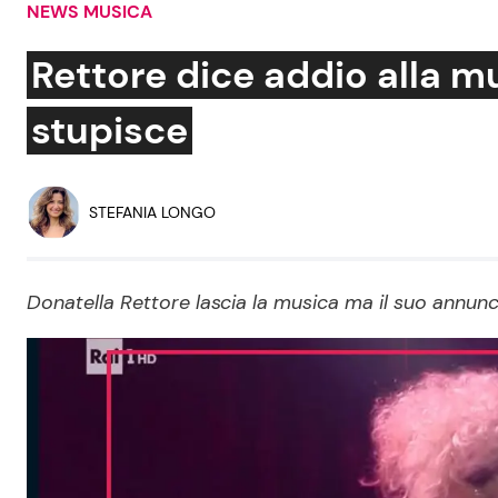
NEWS MUSICA
Soap Opera
Rettore dice addio alla mu
stupisce
Social News
Benessere
News dal mondo
Casa
STEFANIA LONGO
Moda e Style
Mondo Mamma
Donatella Rettore lascia la musica ma il suo annunc
News benessere
Salute
Viaggi e Turismo
Festività