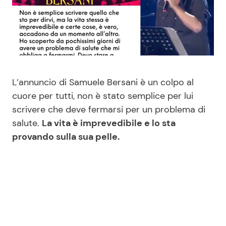
Benessere
Cucina e Ricette
Casa
Consigli di Cucina
Moda e Style
Dolci
L’annuncio di Samuele Bersani è un colpo al
cuore per tutti, non è stato semplice per lui
Mondo Mamma
Le Ricette in TV
scrivere che deve fermarsi per un problema di
salute.
La vita è imprevedibile e lo sta
News benessere
Primi Piatti
provando sulla sua pelle.
Salute
Ricette Facili e Veloci
Viaggi e Turismo
Ricette Feste
Festività
Ricette per Bambini