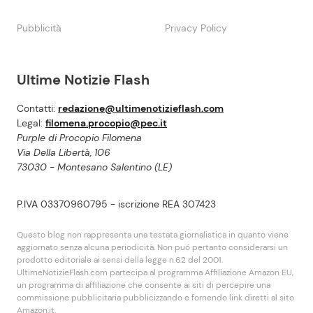
Pubblicità
Privacy Policy
Ultime Notizie Flash
Contatti:
redazione@ultimenotizieflash.com
Legal:
filomena.procopio@pec.it
Purple di Procopio Filomena
Via Della Libertà, 106
73030 - Montesano Salentino (LE)
P.IVA 03370960795 - iscrizione REA 307423
Questo blog non rappresenta una testata giornalistica in quanto viene
aggiornato senza alcuna periodicità. Non puó pertanto considerarsi un
prodotto editoriale ai sensi della legge n.62 del 2001.
UltimeNotizieFlash.com partecipa al programma Affiliazione Amazon EU,
un programma di affiliazione che consente ai siti di percepire una
commissione pubblicitaria pubblicizzando e fornendo link diretti al sito
Amazon.it.