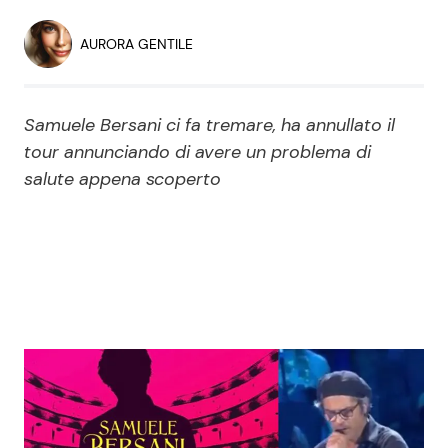
Economia
Fiction e Serie TV
AURORA GENTILE
Persone Scomparse
Programmi TV
Samuele Bersani ci fa tremare, ha annullato il
Politica
Reality e Talent
tour annunciando di avere un problema di
salute appena scoperto
Soap Opera
ShowBiz
Social News
News Cinema
News dal mondo
News Musica
News Spettacolo