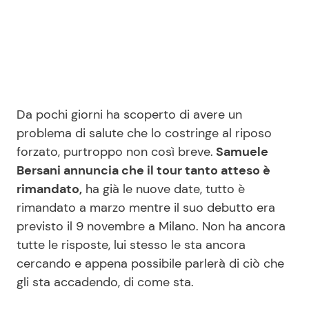
Seguici
Da pochi giorni ha scoperto di avere un
Info
problema di salute che lo costringe al riposo
forzato, purtroppo non così breve.
Samuele
Chi siamo
Bersani annuncia che il tour tanto atteso è
Disclaimer e Privacy
rimandato,
ha già le nuove date, tutto è
Redazione
rimandato a marzo mentre il suo debutto era
previsto il 9 novembre a Milano. Non ha ancora
Contattaci
tutte le risposte, lui stesso le sta ancora
Pubblicità
cercando e appena possibile parlerà di ciò che
Privacy Policy
gli sta accadendo, di come sta.