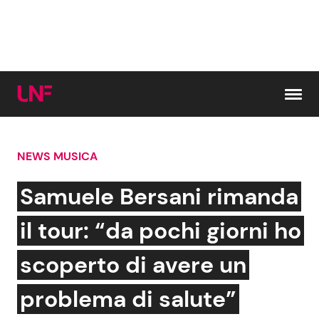
Vai al contenuto
NEWS MUSICA
Cerca:
Samuele Bersani rimanda
News e Cronaca
Gossip e TV
il tour: “da pochi giorni ho
Attualità Italiana
Bellezze VIP
scoperto di avere un
Dal Mondo
Coppie VIP
problema di salute”