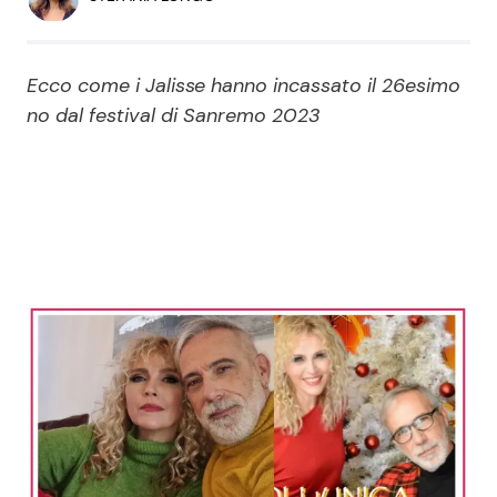
Economia
Fiction e Serie TV
Persone Scomparse
Programmi TV
Ecco come i Jalisse hanno incassato il 26esimo
no dal festival di Sanremo 2023
Politica
Reality e Talent
Soap Opera
ShowBiz
Social News
News Cinema
News dal mondo
News Musica
News Spettacolo