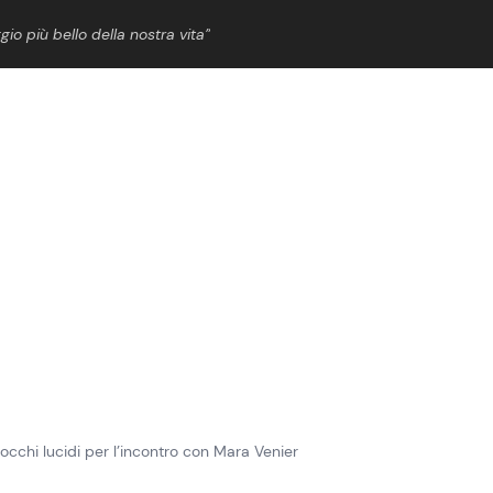
gio più bello della nostra vita”
ShowBiz
News Cinema
News Musica
News Spettacolo
chi lucidi per l’incontro con Mara Venier