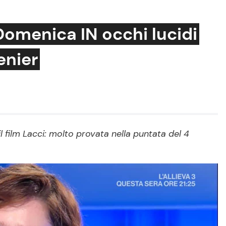
omenica IN occhi lucidi
enier
Cucina e Ricette
Consigli di Cucina
Dolci
Le Ricette in TV
 film Lacci: molto provata nella puntata del 4
Primi Piatti
Ricette Facili e Veloci
Ricette Feste
Ricette per Bambini