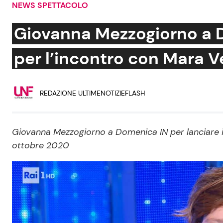
NEWS SPETTACOLO
Soap Opera
Giovanna Mezzogiorno a D
per l’incontro con Mara V
Social News
Benessere
REDAZIONE ULTIMENOTIZIEFLASH
News dal mondo
Casa
Moda e Style
Mondo Mamma
Giovanna Mezzogiorno a Domenica IN per lanciare il
ottobre 2020
News benessere
Salute
Viaggi e Turismo
Festività