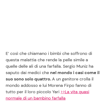
Seguici
Info
E’ così che chiamano i bimbi che soffrono di
Chi siamo
questa malattia che rende la pelle simile a
Disclaimer e Privacy
quelle delle ali di una farfalla. Sergio Muniz ha
Redazione
saputo dai medici che
nel mondo i casi come il
suo sono solo quattro.
A un genitore crolla il
Contattaci
mondo addosso e lui Morena Firpo fanno di
Pubblicità
tutto per il loro piccolo Yari
>>La vita quasi
Privacy Policy
normale di un bambino farfalla