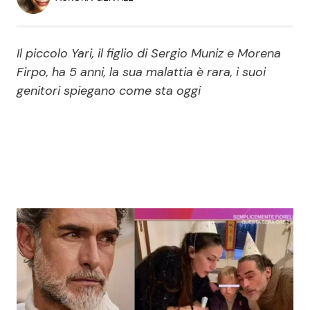
Economia
Fiction e Serie TV
Persone Scomparse
Programmi TV
Il piccolo Yari, il figlio di Sergio Muniz e Morena
Firpo, ha 5 anni, la sua malattia è rara, i suoi
Politica
genitori spiegano come sta oggi
Reality e Talent
Soap Opera
ShowBiz
Social News
News Cinema
News dal mondo
News Musica
News Spettacolo