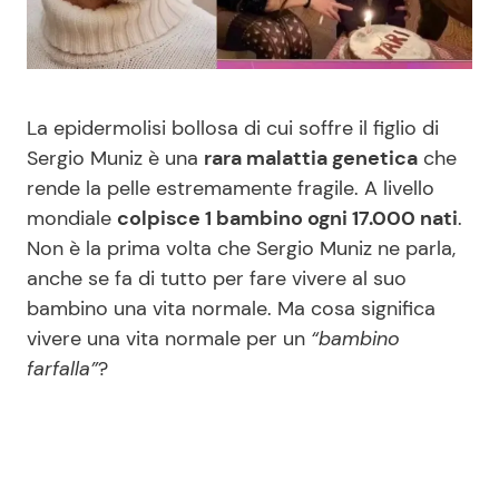
Benessere
Cucina e Ricette
Casa
Consigli di Cucina
La epidermolisi bollosa di cui soffre il figlio di
Moda e Style
Dolci
Sergio Muniz è una
rara malattia genetica
che
rende la pelle estremamente fragile. A livello
mondiale
colpisce 1 bambino ogni 17.000 nati
.
Mondo Mamma
Le Ricette in TV
Non è la prima volta che Sergio Muniz ne parla,
anche se fa di tutto per fare vivere al suo
News benessere
Primi Piatti
bambino una vita normale. Ma cosa significa
vivere una vita normale per un
“bambino
Salute
Ricette Facili e Veloci
farfalla”
?
Viaggi e Turismo
Ricette Feste
Festività
Ricette per Bambini