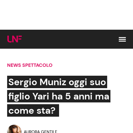
Vai al contenuto
NEWS SPETTACOLO
Cerca:
Sergio Muniz oggi suo
News e Cronaca
Gossip e TV
figlio Yari ha 5 anni ma
Attualità Italiana
Bellezze VIP
come sta?
Dal Mondo
Coppie VIP
AURORA GENTILE