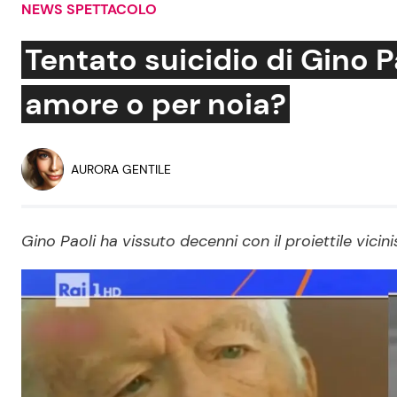
NEWS SPETTACOLO
Soap Opera
Tentato suicidio di Gino Pa
amore o per noia?
Social News
Benessere
News dal mondo
Casa
AURORA GENTILE
Moda e Style
Mondo Mamma
Gino Paoli ha vissuto decenni con il proiettile vici
News benessere
Salute
Viaggi e Turismo
Festività