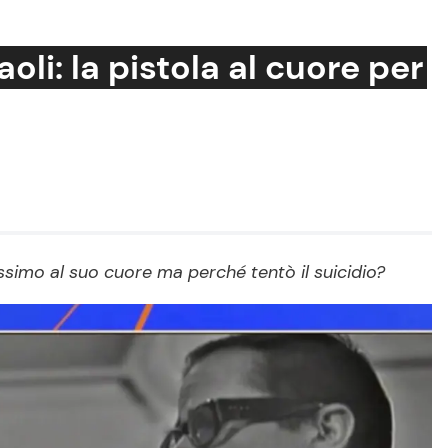
oli: la pistola al cuore per
Cucina e Ricette
Consigli di Cucina
Dolci
Le Ricette in TV
nissimo al suo cuore ma perché tentò il suicidio?
Primi Piatti
Ricette Facili e Veloci
Ricette Feste
Ricette per Bambini