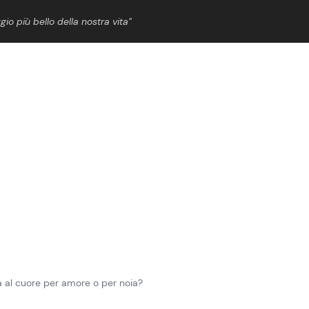
gio più bello della nostra vita”
ShowBiz
News Cinema
News Musica
News Spettacolo
ola al cuore per amore o per noia?