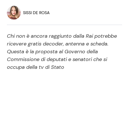
Economia
Fiction e Serie TV
SISSI DE ROSA
Persone Scomparse
Programmi TV
Chi non è ancora raggiunto dalla Rai potrebbe
Politica
Reality e Talent
ricevere gratis decoder, antenna e scheda.
Questa è la proposta al Governo della
Soap Opera
Commissione di deputati e senatori che si
occupa della tv di Stato
ShowBiz
Social News
News Cinema
News dal mondo
News Musica
News Spettacolo