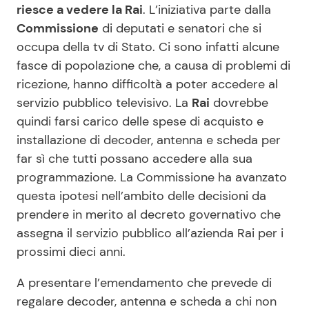
riesce a vedere la Rai
. L’iniziativa parte dalla
Commissione
di deputati e senatori che si
occupa della tv di Stato. Ci sono infatti alcune
Seguici
fasce di popolazione che, a causa di problemi di
ricezione, hanno difficoltà a poter accedere al
servizio pubblico televisivo. La
Rai
dovrebbe
quindi farsi carico delle spese di acquisto e
Info
installazione di decoder, antenna e scheda per
Chi siamo
far sì che tutti possano accedere alla sua
programmazione. La Commissione ha avanzato
Disclaimer e Privacy
questa ipotesi nell’ambito delle decisioni da
Redazione
prendere in merito al decreto governativo che
Contattaci
assegna il servizio pubblico all’azienda Rai per i
prossimi dieci anni.
Pubblicità
Privacy Policy
A presentare l’emendamento che prevede di
regalare decoder, antenna e scheda a chi non