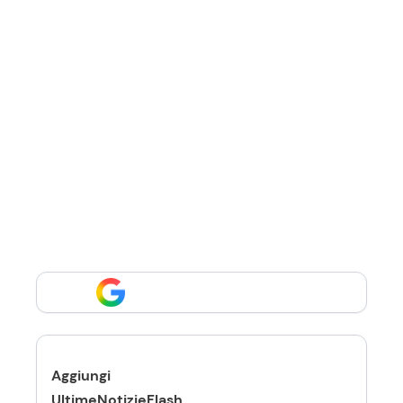
Aggiungi
UltimeNotizieFlash