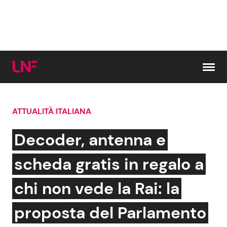
Vai al contenuto
ATTUALITÀ ITALIANA
Cerca:
Decoder, antenna e
News e Cronaca
Gossip e TV
scheda gratis in regalo a
Attualità Italiana
Bellezze VIP
chi non vede la Rai: la
Dal Mondo
Coppie VIP
proposta del Parlamento