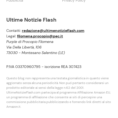
Pubblicità
Privacy Policy
Ultime Notizie Flash
Contatti:
redazione@ultimenotizieflash.com
Legal:
filomena.procopio@pec.it
Purple di Procopio Filomena
Via Della Libertà, 106
73030 - Montesano Salentino (LE)
P.IVA 03370960795 - iscrizione REA 307423
Questo blog non rappresenta una testata giornalistica in quanto viene
aggiornato senza alcuna periodicità. Non puó pertanto considerarsi un
prodotto editoriale ai sensi della legge n.62 del 2001.
UltimeNotizieFlash.com partecipa al programma Affiliazione Amazon EU,
un programma di affiliazione che consente ai siti di percepire una
commissione pubblicitaria pubblicizzando e fornendo link diretti al sito
Amazon.it.