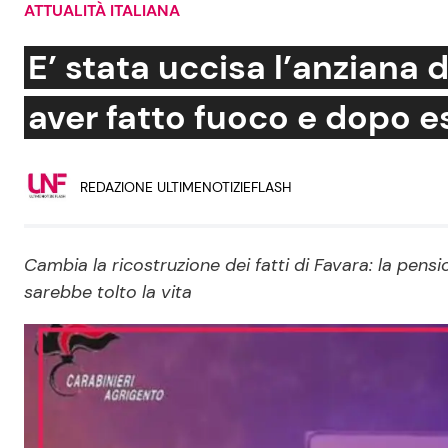
ATTUALITÀ ITALIANA
Soap Opera
E’ stata uccisa l’anziana d
aver fatto fuoco e dopo e
Social News
Benessere
REDAZIONE ULTIMENOTIZIEFLASH
News dal mondo
Casa
Moda e Style
Mondo Mamma
Cambia la ricostruzione dei fatti di Favara: la pensi
sarebbe tolto la vita
News benessere
Salute
Viaggi e Turismo
Festività