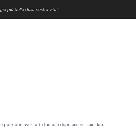
gio più bello della nostra vita”
ShowBiz
News Cinema
News Musica
News Spettacolo
iglio potrebbe aver fatto fuoco e dopo essersi suicidato