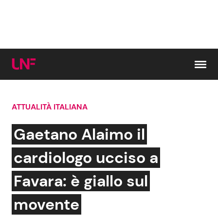
Vai al contenuto
ATTUALITÀ ITALIANA
Cerca:
Gaetano Alaimo il
News e Cronaca
Gossip e TV
cardiologo ucciso a
Attualità Italiana
Bellezze VIP
Favara: è giallo sul
Dal Mondo
Coppie VIP
movente