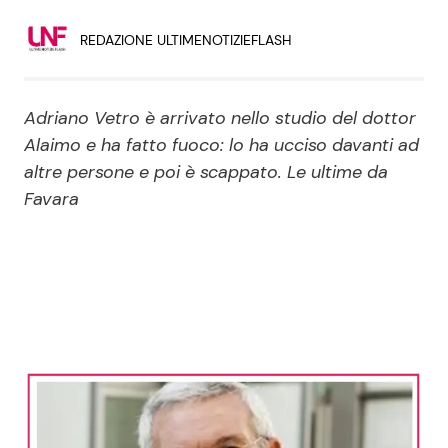
Economia
Fiction e Serie TV
REDAZIONE ULTIMENOTIZIEFLASH
Persone Scomparse
Programmi TV
Adriano Vetro è arrivato nello studio del dottor
Politica
Reality e Talent
Alaimo e ha fatto fuoco: lo ha ucciso davanti ad
altre persone e poi è scappato. Le ultime da
Soap Opera
Favara
ShowBiz
Social News
News Cinema
News dal mondo
News Musica
News Spettacolo