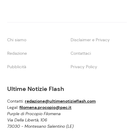
Chi siamo
Disclaimer e Privacy
Redazione
Contattaci
Pubblicità
Privacy Policy
Ultime Notizie Flash
Contatti:
redazione@ultimenotizieflash.com
Legal:
filomena.procopio@pec.it
Purple di Procopio Filomena
Via Della Libertà, 106
73030 - Montesano Salentino (LE)