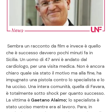
Benessere
Cucina e Ricette
Casa
Consigli di Cucina
Moda e Style
Dolci
Sembra un racconto da film e invece è quello
Mondo Mamma
Le Ricette in TV
che è successo davvero pochi minuti fa in
Sicilia. Un uomo di 47 anni è andato dal
News benessere
Primi Piatti
cardiologo, per una visita medica. Non è ancora
chiaro quale sia stato il motivo ma alla fine, ha
Salute
Ricette Facili e Veloci
impugnato una pistola contro lo specialista e lo
ha ucciso. Una intera comunità, quella di Favara,
Viaggi e Turismo
Ricette Feste
è totalmente sotto shock per quanto successo.
La vittima è
Gaetano Alaimo;
lo specialista è
Festività
Ricette per Bambini
stato ucciso mentre era al lavoro. Pare, in