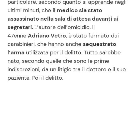
particolare, secondo quanto si apprende negli
ultimi minuti, che
il medico sia stato
assassinato nella sala di attesa davanti ai
Seguici
segretari.
L’autore dell’omicidio, il
47enne
Adriano Vetro
, è stato fermato dai
carabinieri, che hanno anche
sequestrato
l’arma
utilizzata per il delitto. Tutto sarebbe
Info
nato, secondo quelle che sono le prime
indiscrezioni, da un litigio tra il dottore e il suo
Chi siamo
paziente. Poi il delitto.
Disclaimer e Privacy
Redazione
Contattaci
Pubblicità
Privacy Policy