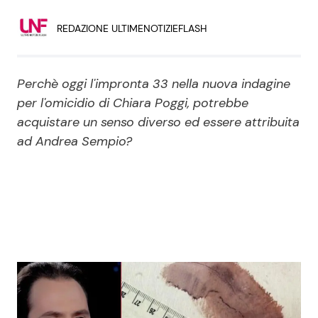
Economia
Fiction e Serie TV
REDAZIONE ULTIMENOTIZIEFLASH
Persone Scomparse
Programmi TV
Perchè oggi l'impronta 33 nella nuova indagine
Politica
Reality e Talent
per l'omicidio di Chiara Poggi, potrebbe
acquistare un senso diverso ed essere attribuita
Soap Opera
ad Andrea Sempio?
ShowBiz
Social News
News Cinema
News dal mondo
News Musica
News Spettacolo