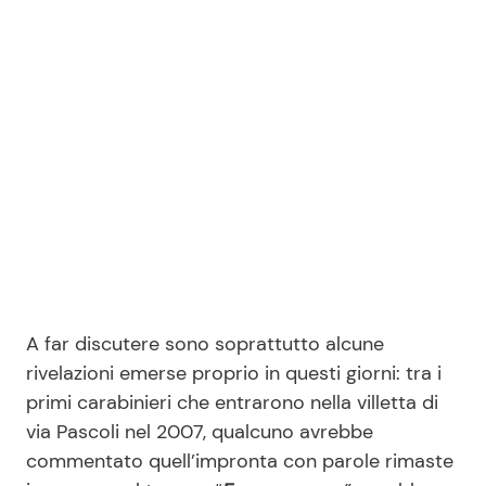
Seguici
Info
Chi siamo
Disclaimer e Privacy
Redazione
A far discutere sono soprattutto alcune
Contattaci
rivelazioni emerse proprio in questi giorni: tra i
primi carabinieri che entrarono nella villetta di
Pubblicità
via Pascoli nel 2007, qualcuno avrebbe
Privacy Policy
commentato quell’impronta con parole rimaste