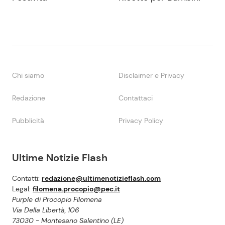
Chi siamo
Disclaimer e Privacy
Redazione
Contattaci
Pubblicità
Privacy Policy
Ultime Notizie Flash
Contatti:
redazione@ultimenotizieflash.com
Legal:
filomena.procopio@pec.it
Purple di Procopio Filomena
Via Della Libertà, 106
73030 - Montesano Salentino (LE)