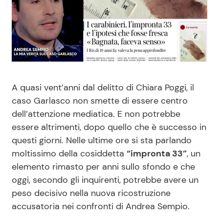
Benessere
Cucina e Ricette
Casa
Consigli di Cucina
Moda e Style
Dolci
A quasi vent’anni dal delitto di Chiara Poggi, il
Mondo Mamma
Le Ricette in TV
caso Garlasco non smette di essere centro
dell’attenzione mediatica. E non potrebbe
News benessere
Primi Piatti
essere altrimenti, dopo quello che è successo in
questi giorni. Nelle ultime ore si sta parlando
Salute
Ricette Facili e Veloci
moltissimo della cosiddetta
“impronta 33”
, un
elemento rimasto per anni sullo sfondo e che
oggi, secondo gli inquirenti, potrebbe avere un
Viaggi e Turismo
Ricette Feste
peso decisivo nella nuova ricostruzione
accusatoria nei confronti di Andrea Sempio.
Festività
Ricette per Bambini