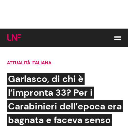
Vai al contenuto
ATTUALITÀ ITALIANA
Cerca:
Garlasco, di chi è
News e Cronaca
Gossip e TV
l’impronta 33? Per i
Attualità Italiana
Bellezze VIP
Carabinieri dell’epoca era
Dal Mondo
Coppie VIP
bagnata e faceva senso