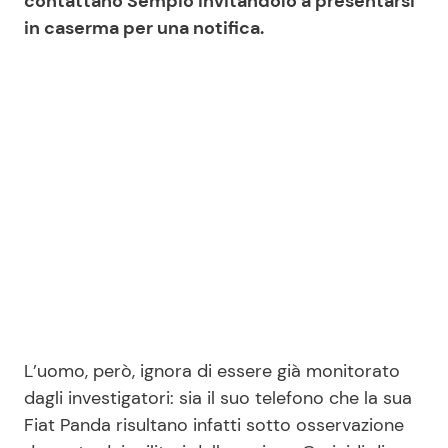
contattano Sempio invitandolo a presentarsi
in caserma per una notifica.
Seguici
Info
Chi siamo
Disclaimer e Privacy
Redazione
Contattaci
L’uomo, però, ignora di essere già monitorato
Pubblicità
dagli investigatori: sia il suo telefono che la sua
Privacy Policy
Fiat Panda risultano infatti sotto osservazione