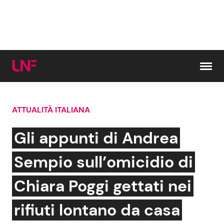
Vai al contenuto
ATTUALITÀ ITALIANA
Cerca:
Gli appunti di Andrea
News e Cronaca
Gossip e TV
Sempio sull’omicidio di
Attualità Italiana
Bellezze VIP
Chiara Poggi gettati nei
Dal Mondo
Coppie VIP
rifiuti lontano da casa