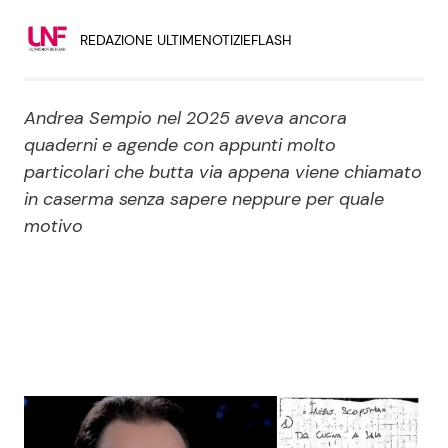
Economia
Fiction e Serie TV
REDAZIONE ULTIMENOTIZIEFLASH
Persone Scomparse
Programmi TV
Andrea Sempio nel 2025 aveva ancora
Politica
Reality e Talent
quaderni e agende con appunti molto
particolari che butta via appena viene chiamato
Soap Opera
in caserma senza sapere neppure per quale
motivo
ShowBiz
Social News
News Cinema
News dal mondo
News Musica
News Spettacolo