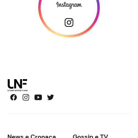
News e Cronaca
Gossip e TV