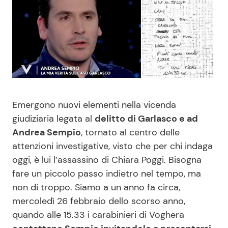
Benessere
Cucina e Ricette
Casa
Consigli di Cucina
Moda e Style
Dolci
Mondo Mamma
Le Ricette in TV
Emergono nuovi elementi nella vicenda
giudiziaria legata al
delitto di Garlasco e ad
News benessere
Primi Piatti
Andrea Sempio
, tornato al centro delle
attenzioni investigative, visto che per chi indaga
Salute
Ricette Facili e Veloci
oggi, è lui l’assassino di Chiara Poggi. Bisogna
fare un piccolo passo indietro nel tempo, ma
non di troppo. Siamo a un anno fa circa,
Viaggi e Turismo
Ricette Feste
mercoledì 26 febbraio dello scorso anno,
quando alle 15.33 i carabinieri di Voghera
Festività
Ricette per Bambini