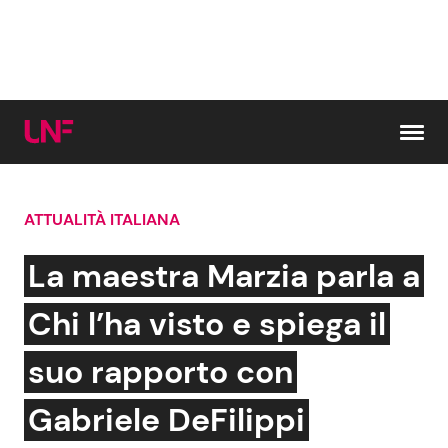
Vai al contenuto
ATTUALITÀ ITALIANA
Cerca:
La maestra Marzia parla a
News e Cronaca
Gossip e TV
Chi l’ha visto e spiega il
Attualità Italiana
Bellezze VIP
suo rapporto con
Dal Mondo
Coppie VIP
Gabriele DeFilippi