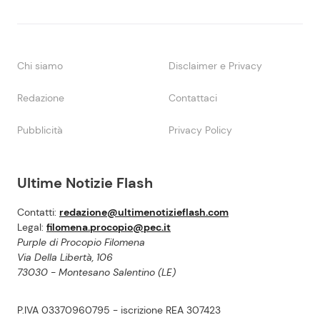
Chi siamo
Disclaimer e Privacy
Redazione
Contattaci
Pubblicità
Privacy Policy
Ultime Notizie Flash
Contatti:
redazione@ultimenotizieflash.com
Legal:
filomena.procopio@pec.it
Purple di Procopio Filomena
Via Della Libertà, 106
73030 - Montesano Salentino (LE)
P.IVA 03370960795 - iscrizione REA 307423