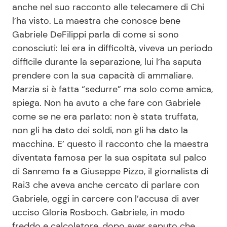
anche nel suo racconto alle telecamere di Chi
l’ha visto. La maestra che conosce bene
Gabriele DeFilippi parla di come si sono
Seguici
conosciuti: lei era in difficoltà, viveva un periodo
difficile durante la separazione, lui l’ha saputa
prendere con la sua capacità di ammaliare.
Marzia si è fatta “sedurre” ma solo come amica,
Info
spiega. Non ha avuto a che fare con Gabriele
Chi siamo
come se ne era parlato: non è stata truffata,
non gli ha dato dei soldi, non gli ha dato la
Disclaimer e Privacy
macchina. E’ questo il racconto che la maestra
Redazione
diventata famosa per la sua ospitata sul palco
Contattaci
di Sanremo fa a Giuseppe Pizzo, il giornalista di
Rai3 che aveva anche cercato di parlare con
Pubblicità
Gabriele, oggi in carcere con l’accusa di aver
Privacy Policy
ucciso Gloria Rosboch. Gabriele, in modo
freddo e calcolatore, dopo aver saputo che