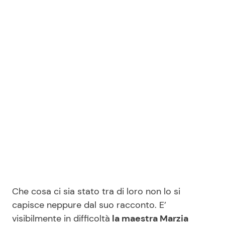
Benessere
Cucina e Ricette
Casa
Consigli di Cucina
Moda e Style
Dolci
Mondo Mamma
Le Ricette in TV
News benessere
Primi Piatti
Salute
Ricette Facili e Veloci
Viaggi e Turismo
Ricette Feste
Che cosa ci sia stato tra di loro non lo si
capisce neppure dal suo racconto. E’
Festività
Ricette per Bambini
visibilmente in difficoltà
la maestra Marzia