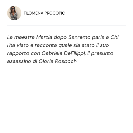
Economia
Fiction e Serie TV
FILOMENA PROCOPIO
Persone Scomparse
Programmi TV
La maestra Marzia dopo Sanremo parla a Chi
Politica
Reality e Talent
l'ha visto e racconta quale sia stato il suo
rapporto con Gabriele DeFilippi, il presunto
Soap Opera
assassino di Gloria Rosboch
ShowBiz
Social News
News Cinema
News dal mondo
News Musica
News Spettacolo