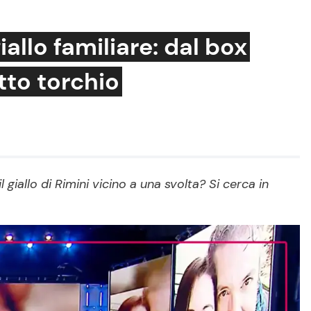
iallo familiare: dal box
tto torchio
Cucina e Ricette
Consigli di Cucina
Dolci
Le Ricette in TV
l giallo di Rimini vicino a una svolta? Si cerca in
Primi Piatti
Ricette Facili e Veloci
Ricette Feste
Ricette per Bambini