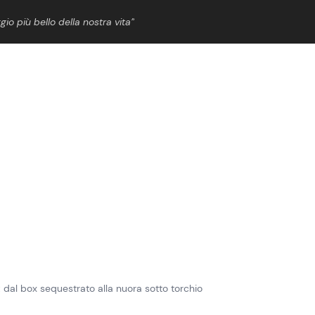
gio più bello della nostra vita”
ShowBiz
News Cinema
News Musica
News Spettacolo
e: dal box sequestrato alla nuora sotto torchio