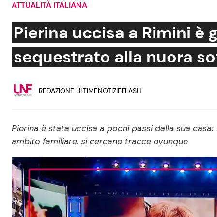
ATTUALITÀ ITALIANA
Soap Opera
Pierina uccisa a Rimini è g
sequestrato alla nuora so
Social News
Benessere
REDAZIONE ULTIMENOTIZIEFLASH
News dal mondo
Casa
Moda e Style
Mondo Mamma
Pierina è stata uccisa a pochi passi dalla sua casa: i
ambito familiare, si cercano tracce ovunque
News benessere
Salute
Viaggi e Turismo
Festività