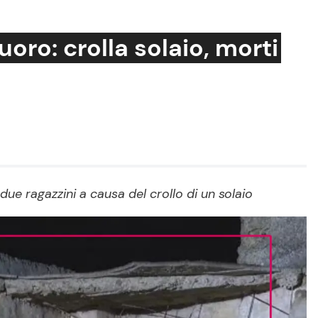
oro: crolla solaio, morti
Cucina e Ricette
Consigli di Cucina
Dolci
Le Ricette in TV
ue ragazzini a causa del crollo di un solaio
Primi Piatti
Ricette Facili e Veloci
Ricette Feste
Ricette per Bambini