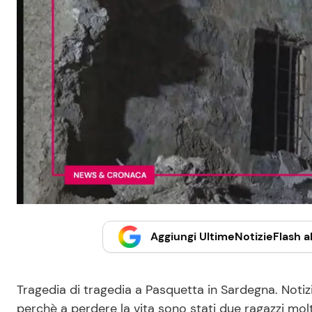
Aggiungi UltimeNotizieFlash al
Tragedia di tragedia a Pasquetta in Sardegna. Not
perchè a perdere la vita sono stati due ragazzi mo