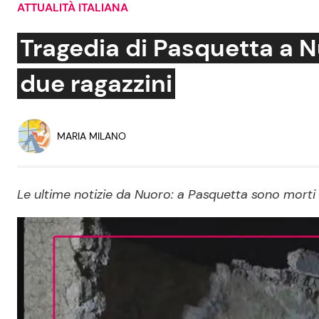
ATTUALITÀ ITALIANA
Soap Opera
Tragedia di Pasquetta a Nu
due ragazzini
Social News
Benessere
News dal mondo
Casa
MARIA MILANO
Moda e Style
Mondo Mamma
Le ultime notizie da Nuoro: a Pasquetta sono morti d
News benessere
Salute
Viaggi e Turismo
Festività