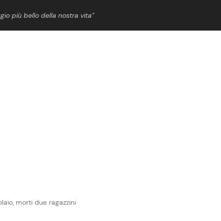
gio più bello della nostra vita”
ShowBiz
News Cinema
News Musica
News Spettacolo
laio, morti due ragazzini