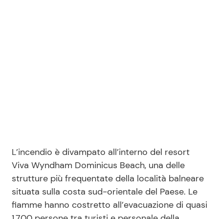
Seguici
Info
Chi siamo
Disclaimer e Privacy
Redazione
L’incendio è divampato all’interno del resort
Contattaci
Viva Wyndham Dominicus Beach, una delle
strutture più frequentate della località balneare
Pubblicità
situata sulla costa sud-orientale del Paese. Le
Privacy Policy
fiamme hanno costretto all’evacuazione di quasi
1.700 persone tra turisti e personale della