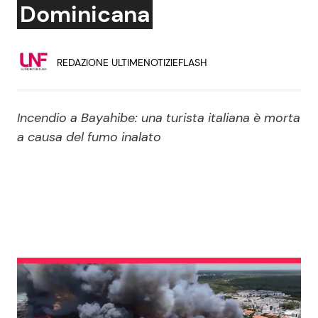
Dominicana
Economia
Fiction e Serie TV
Persone Scomparse
Programmi TV
REDAZIONE ULTIMENOTIZIEFLASH
Politica
Reality e Talent
Incendio a Bayahibe: una turista italiana è morta
Soap Opera
a causa del fumo inalato
ShowBiz
Social News
News Cinema
News dal mondo
News Musica
News Spettacolo