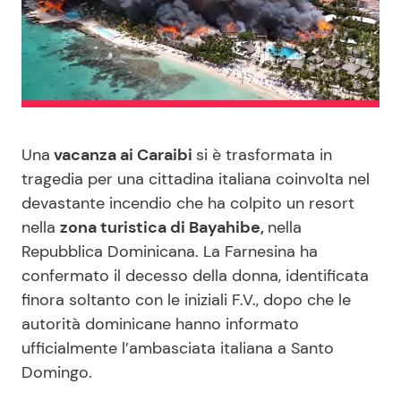
Benessere
Cucina e Ricette
Casa
Consigli di Cucina
Moda e Style
Dolci
Una
vacanza ai Caraibi
si è trasformata in
Mondo Mamma
Le Ricette in TV
tragedia per una cittadina italiana coinvolta nel
devastante incendio che ha colpito un resort
nella
zona turistica di Bayahibe,
nella
News benessere
Primi Piatti
Repubblica Dominicana. La Farnesina ha
confermato il decesso della donna, identificata
Salute
Ricette Facili e Veloci
finora soltanto con le iniziali F.V., dopo che le
autorità dominicane hanno informato
Viaggi e Turismo
Ricette Feste
ufficialmente l’ambasciata italiana a Santo
Domingo.
Festività
Ricette per Bambini