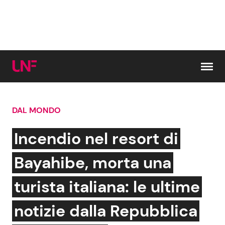
Vai al contenuto
DAL MONDO
Cerca:
Incendio nel resort di
News e Cronaca
Gossip e TV
Bayahibe, morta una
Attualità Italiana
Bellezze VIP
turista italiana: le ultime
Dal Mondo
Coppie VIP
notizie dalla Repubblica