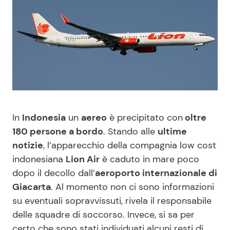
Benessere
Cucina e Ricette
Casa
Consigli di Cucina
Moda e Style
Dolci
Mondo Mamma
Le Ricette in TV
In
Indonesia
un
aereo
è precipitato con
oltre
News benessere
Primi Piatti
180 persone a bordo
. Stando alle
ultime
notizie
, l’apparecchio della compagnia low cost
indonesiana
Lion Air
è caduto in mare poco
Salute
Ricette Facili e Veloci
dopo il decollo dall’
aeroporto internazionale di
Giacarta
. Al momento non ci sono informazioni
Viaggi e Turismo
Ricette Feste
su eventuali sopravvissuti, rivela il responsabile
delle squadre di soccorso. Invece, si sa per
Festività
Ricette per Bambini
certo che sono stati individuati alcuni resti di