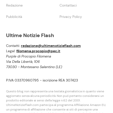
Redazione
Contattaci
Pubblicità
Privacy Policy
Ultime Notizie Flash
Contatti:
redazione@ultimenotizieflash.com
Legal:
filomena.procopio@pec.it
Purple di Procopio Filomena
Via Della Libertà, 106
73030 - Montesano Salentino (LE)
P.IVA 03370960795 - iscrizione REA 307423
Questo blog non rappresenta una testata giornalistica in quanto viene
aggiornato senza alcuna periodicità. Non puó pertanto considerarsi un
prodotto editoriale ai sensi della legge n.62 del 2001.
UltimeNotizieFlash.com partecipa al programma Affiliazione Amazon EU,
un programma di affiliazione che consente ai siti di percepire una