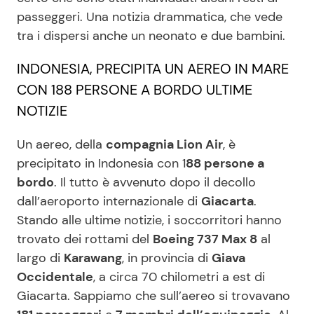
passeggeri. Una notizia drammatica, che vede
tra i dispersi anche un neonato e due bambini.
Seguici
INDONESIA, PRECIPITA UN AEREO IN MARE
CON 188 PERSONE A BORDO ULTIME
NOTIZIE
Info
Un aereo, della
compagnia Lion Air
, è
Chi siamo
precipitato in Indonesia con 1
88 persone a
bordo
. Il tutto è avvenuto dopo il decollo
Disclaimer e Privacy
dall’aeroporto internazionale di
Giacarta
.
Redazione
Stando alle ultime notizie, i soccorritori hanno
Contattaci
trovato dei rottami del
Boeing 737 Max 8
al
largo di
Karawang
, in provincia di
Giava
Pubblicità
Occidentale
, a circa 70 chilometri a est di
Privacy Policy
Giacarta. Sappiamo che sull’aereo si trovavano