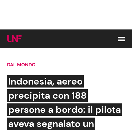
Vai al contenuto
DAL MONDO
Cerca:
Indonesia, aereo
News e Cronaca
Gossip e TV
precipita con 188
Attualità Italiana
Bellezze VIP
persone a bordo: il pilota
Dal Mondo
Coppie VIP
aveva segnalato un