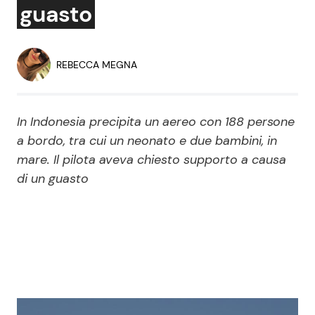
guasto
Economia
Fiction e Serie TV
Persone Scomparse
Programmi TV
REBECCA MEGNA
Politica
Reality e Talent
In Indonesia precipita un aereo con 188 persone
Soap Opera
a bordo, tra cui un neonato e due bambini, in
mare. Il pilota aveva chiesto supporto a causa
di un guasto
ShowBiz
Social News
News Cinema
News dal mondo
News Musica
News Spettacolo