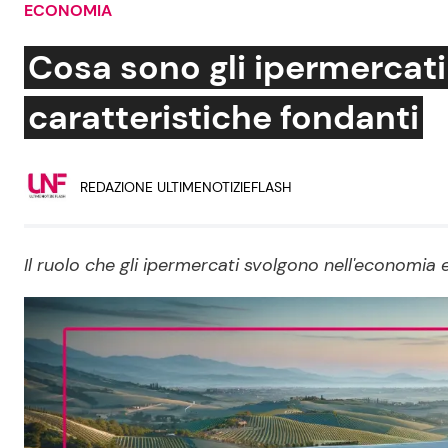
ECONOMIA
Soap Opera
Cosa sono gli ipermercati
caratteristiche fondanti
Social News
Benessere
REDAZIONE ULTIMENOTIZIEFLASH
News dal mondo
Casa
Moda e Style
Mondo Mamma
Il ruolo che gli ipermercati svolgono nell'economia e
News benessere
Salute
Viaggi e Turismo
Festività