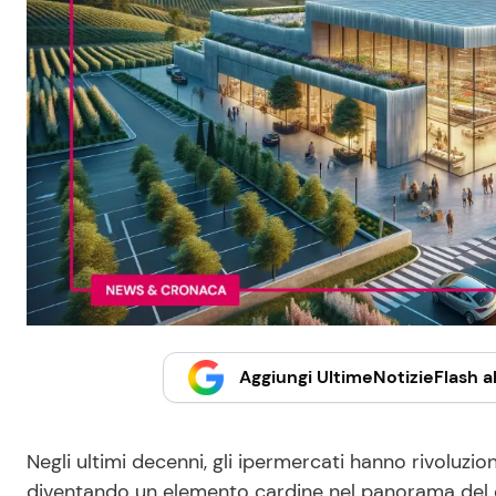
Aggiungi UltimeNotizieFlash al
Negli ultimi decenni, gli ipermercati hanno rivoluzio
diventando un elemento cardine nel panorama del