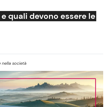
 e quali devono essere le
Cucina e Ricette
Consigli di Cucina
Dolci
Le Ricette in TV
 nella società
Primi Piatti
Ricette Facili e Veloci
Ricette Feste
Ricette per Bambini