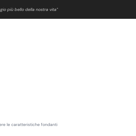
gio più bello della nostra vita”
ShowBiz
News Cinema
News Musica
News Spettacolo
re le caratteristiche fondanti