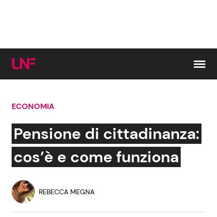
Vai al contenuto
ECONOMIA
Cerca:
Pensione di cittadinanza:
News e Cronaca
Gossip e TV
cos’è e come funziona
Attualità Italiana
Bellezze VIP
REBECCA MEGNA
Dal Mondo
Coppie VIP