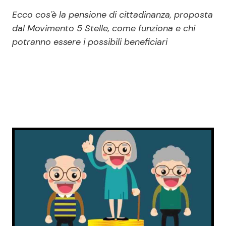
Economia
Fiction e Serie TV
Ecco cos'è la pensione di cittadinanza, proposta
dal Movimento 5 Stelle, come funziona e chi
Persone Scomparse
Programmi TV
potranno essere i possibili beneficiari
Politica
Reality e Talent
Soap Opera
ShowBiz
Social News
News Cinema
News dal mondo
News Musica
News Spettacolo