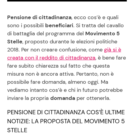
Benessere
Cucina e Ricette
Pensione di cittadinanza
, ecco cos’è e quali
Casa
Consigli di Cucina
sono i possibili
beneficiari
. Si tratta del cavallo
di battaglia del programma del
Movimento 5
Stelle
, proposto durante le elezioni politiche
Moda e Style
Dolci
2018. Per non creare confusione, come
già si è
creata con il reddito di cittadinanza
, è bene fare
Mondo Mamma
Le Ricette in TV
fare subito chiarezza sul fatto che questa
misura non è ancora attiva. Pertanto, non è
News benessere
Primi Piatti
possibile fare domanda, almeno oggi. Ma
vediamo intanto cos’è e chi in futuro potrebbe
Salute
Ricette Facili e Veloci
inviare la propria
domanda
per ottenerla.
Viaggi e Turismo
Ricette Feste
PENSIONE DI CITTADINANZA COS’È ULTIME
NOTIZIE: LA PROPOSTA DEL MOVIMENTO 5
Festività
Ricette per Bambini
STELLE