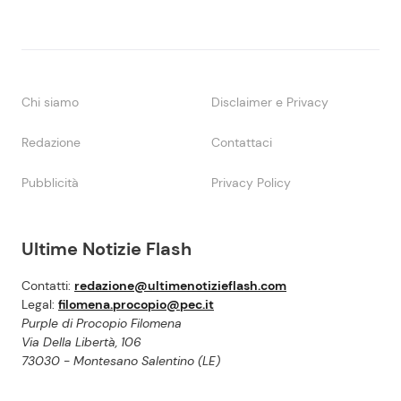
Chi siamo
Disclaimer e Privacy
Redazione
Contattaci
Pubblicità
Privacy Policy
Ultime Notizie Flash
Contatti:
redazione@ultimenotizieflash.com
Legal:
filomena.procopio@pec.it
Purple di Procopio Filomena
Via Della Libertà, 106
73030 - Montesano Salentino (LE)