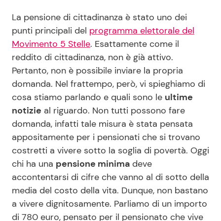
La pensione di cittadinanza è stato uno dei
punti principali del
programma elettorale del
Seguici
Movimento 5 Stelle
. Esattamente come il
reddito di cittadinanza, non è già attivo.
Pertanto, non è possibile inviare la propria
domanda. Nel frattempo, però, vi spieghiamo di
Info
cosa stiamo parlando e quali sono le
ultime
notizie
al riguardo. Non tutti possono fare
Chi siamo
domanda, infatti tale misura è stata pensata
Disclaimer e Privacy
appositamente per i pensionati che si trovano
Redazione
costretti a vivere sotto la soglia di povertà. Oggi
chi ha una
pensione minima
deve
Contattaci
accontentarsi di cifre che vanno al di sotto della
Pubblicità
media del costo della vita. Dunque, non bastano
Privacy Policy
a vivere dignitosamente. Parliamo di un importo
di 780 euro, pensato per il pensionato che vive