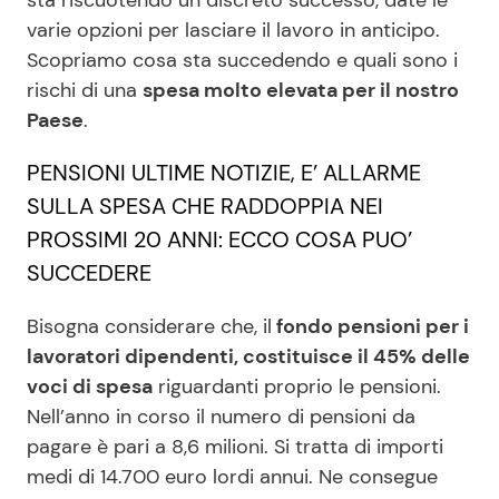
varie opzioni per lasciare il lavoro in anticipo.
Scopriamo cosa sta succedendo e quali sono i
Seguici
rischi di una
spesa molto elevata per il nostro
Paese
.
PENSIONI ULTIME NOTIZIE, E’ ALLARME
Info
SULLA SPESA CHE RADDOPPIA NEI
PROSSIMI 20 ANNI: ECCO COSA PUO’
Chi siamo
SUCCEDERE
Disclaimer e Privacy
Bisogna considerare che, il
fondo pensioni per i
Redazione
lavoratori dipendenti, costituisce il 45% delle
Contattaci
voci di spesa
riguardanti proprio le pensioni.
Pubblicità
Nell’anno in corso il numero di pensioni da
pagare è pari a 8,6 milioni. Si tratta di importi
Privacy Policy
medi di 14.700 euro lordi annui. Ne consegue