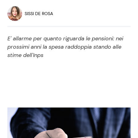
Economia
Fiction e Serie TV
SISSI DE ROSA
Persone Scomparse
Programmi TV
E' allarme per quanto riguarda le pensioni: nei
Politica
Reality e Talent
prossimi anni la spesa raddoppia stando alle
stime dell'Inps
Soap Opera
ShowBiz
Social News
News Cinema
News dal mondo
News Musica
News Spettacolo