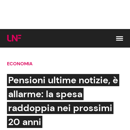
Vai al contenuto
ECONOMIA
Cerca:
Pensioni ultime notizie, è
News e Cronaca
Gossip e TV
allarme: la spesa
Attualità Italiana
Bellezze VIP
raddoppia nei prossimi
Dal Mondo
Coppie VIP
20 anni