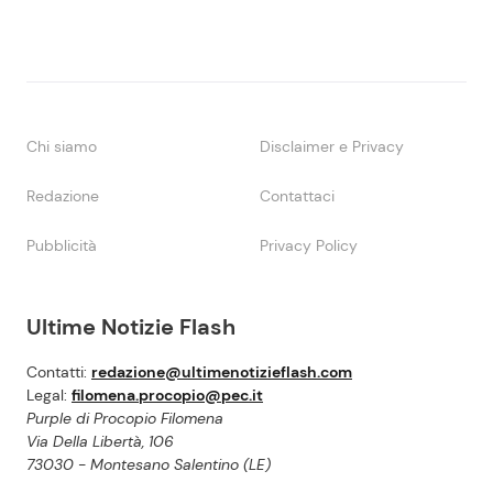
Chi siamo
Disclaimer e Privacy
Redazione
Contattaci
Pubblicità
Privacy Policy
Ultime Notizie Flash
Contatti:
redazione@ultimenotizieflash.com
Legal:
filomena.procopio@pec.it
Purple di Procopio Filomena
Via Della Libertà, 106
73030 - Montesano Salentino (LE)