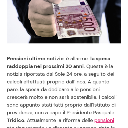
Benessere
Cucina e Ricette
Casa
Consigli di Cucina
Moda e Style
Dolci
Mondo Mamma
Le Ricette in TV
Pensioni ultime notizie
, è allarme:
la spesa
raddoppia nei prossimi 20 anni
. Questa è la
News benessere
Primi Piatti
notizia riportata dal Sole 24 ore, a seguito dei
calcoli effettuati proprio dall’Inps. A quanto
Salute
Ricette Facili e Veloci
pare, la spesa da dedicare alle pensioni
crescerà molto e non sarà sostenibile. I calcoli
sono appunto stati fatti proprio dall’Istituto di
Viaggi e Turismo
Ricette Feste
previdenza, con a capo il Presidente Pasquale
Tridico
. Attualmente la riforma delle
pensioni
Festività
Ricette per Bambini
sta riscuotendo un discreto successo, date le