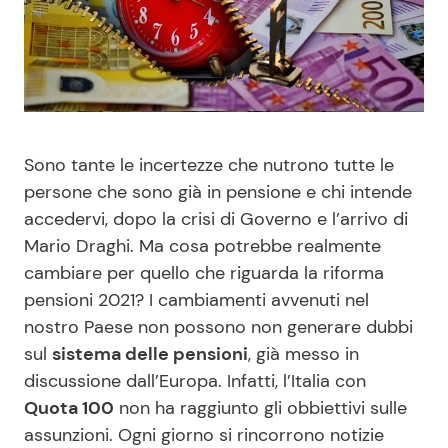
Benessere
Cucina e Ricette
Casa
Consigli di Cucina
Moda e Style
Dolci
Sono tante le incertezze che nutrono tutte le
persone che sono già in pensione e chi intende
Mondo Mamma
Le Ricette in TV
accedervi, dopo la crisi di Governo e l’arrivo di
Mario Draghi. Ma cosa potrebbe realmente
News benessere
Primi Piatti
cambiare per quello che riguarda la riforma
pensioni 2021? I cambiamenti avvenuti nel
Salute
Ricette Facili e Veloci
nostro Paese non possono non generare dubbi
sul
sistema delle pensioni
, già messo in
Viaggi e Turismo
Ricette Feste
discussione dall’Europa. Infatti, l’Italia con
Quota 100
non ha raggiunto gli obbiettivi sulle
Festività
Ricette per Bambini
assunzioni. Ogni giorno si rincorrono notizie