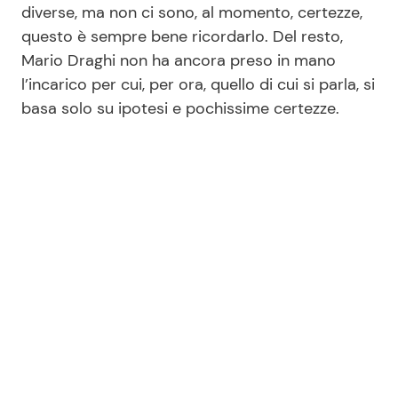
diverse, ma non ci sono, al momento, certezze,
questo è sempre bene ricordarlo. Del resto,
Mario Draghi non ha ancora preso in mano
Seguici
l’incarico per cui, per ora, quello di cui si parla, si
basa solo su ipotesi e pochissime certezze.
Info
Chi siamo
Disclaimer e Privacy
Redazione
Contattaci
Pubblicità
Privacy Policy