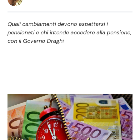
Economia
Fiction e Serie TV
Persone Scomparse
Programmi TV
Quali cambiamenti devono aspettarsi i
pensionati e chi intende accedere alla pensione,
Politica
con il Governo Draghi
Reality e Talent
Soap Opera
ShowBiz
Social News
News Cinema
News dal mondo
News Musica
News Spettacolo