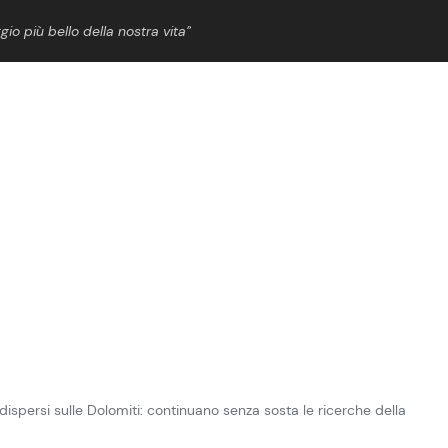
gio più bello della nostra vita”
ShowBiz
News Cinema
News Musica
News Spettacolo
ispersi sulle Dolomiti: continuano senza sosta le ricerche della