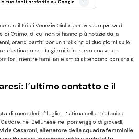
le tue fonti preferite su Google
eto e il Friuli Venezia Giulia per la scomparsa di
 di Osimo, di cui non si hanno più notizie dalla
nni, erano partiti per un trekking di due giorni sulle
ro destinazione. Da giorni è in corso una vasta
rritori, mentre familiari e amici attendono con ansia
esi: l’ultimo contatto e il
ta di mercoledì 1° luglio. L’ultima cella telefonica
 Cadore, nel Bellunese, nel pomeriggio di giovedì,
vide Cesaroni, allenatore della squadra femminile
iara Pesaresi, ingegnere edile e architetto,