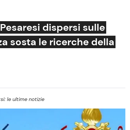
Pesaresi dispersi sulle
a sosta le ricerche della
Cucina e Ricette
Consigli di Cucina
Dolci
Le Ricette in TV
Primi Piatti
Ricette Facili e Veloci
: le ultime notizie
Ricette Feste
Ricette per Bambini