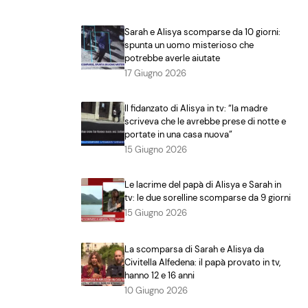
Sarah e Alisya scomparse da 10 giorni:
spunta un uomo misterioso che
potrebbe averle aiutate
17 Giugno 2026
Il fidanzato di Alisya in tv: “la madre
scriveva che le avrebbe prese di notte e
portate in una casa nuova”
15 Giugno 2026
Le lacrime del papà di Alisya e Sarah in
tv: le due sorelline scomparse da 9 giorni
15 Giugno 2026
La scomparsa di Sarah e Alisya da
Civitella Alfedena: il papà provato in tv,
hanno 12 e 16 anni
10 Giugno 2026