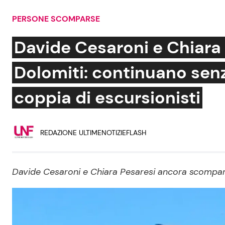
Soap Opera
PERSONE SCOMPARSE
Davide Cesaroni e Chiara 
Dolomiti: continuano senz
Social News
Benessere
coppia di escursionisti
News dal mondo
Casa
Moda e Style
Mondo Mamma
REDAZIONE ULTIMENOTIZIEFLASH
News benessere
Salute
Davide Cesaroni e Chiara Pesaresi ancora scomparsi
Viaggi e Turismo
Festività