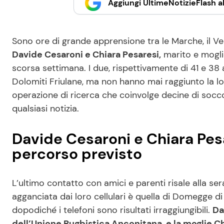
Aggiungi UltimeNotizieFlash al
Sono ore di grande apprensione tra le Marche, il Ven
Davide Cesaroni e Chiara Pesaresi,
marito e moglie
scorsa settimana. I due, rispettivamente di 41 e 38 a
Dolomiti Friulane, ma non hanno mai raggiunto la lo
operazione di ricerca che coinvolge decine di socco
qualsiasi notizia.
Davide Cesaroni e Chiara Pesar
percorso previsto
L’ultimo contatto con amici e parenti risale alla sera
agganciata dai loro cellulari è quella di Domegge di
dopodiché i telefoni sono risultati irraggiungibili.
Da
dell’Unione Rugbistica Anconitana, e la moglie Ch