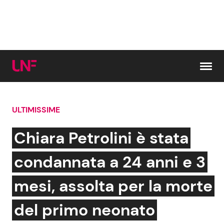
Vai al contenuto
ULTIMISSIME
Cerca:
Chiara Petrolini è stata
News e Cronaca
Gossip e TV
condannata a 24 anni e 3
Attualità Italiana
Bellezze VIP
mesi, assolta per la morte
Dal Mondo
Coppie VIP
del primo neonato