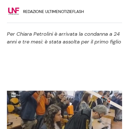
Economia
Fiction e Serie TV
REDAZIONE ULTIMENOTIZIEFLASH
Persone Scomparse
Programmi TV
Per Chiara Petrolini è arrivata la condanna a 24
Politica
Reality e Talent
anni e tre mesi: è stata assolta per il primo figlio
Soap Opera
ShowBiz
Social News
News Cinema
News dal mondo
News Musica
News Spettacolo