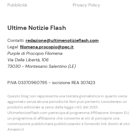
Pubblicità
Privacy Policy
Ultime Notizie Flash
Contatti:
redazione@ultimenotizieflash.com
Legal:
filomena.procopio@pec.it
Purple di Procopio Filomena
Via Della Libertà, 106
73030 - Montesano Salentino (LE)
P.IVA 03370960795 - iscrizione REA 307423
Questo blog non rappresenta una testata giornalistica in quanto viene
aggiornato senza alcuna periodicità. Non puó pertanto considerarsi un
prodotto editoriale ai sensi della legge n.62 del 2001.
UltimeNotizieFlash.com partecipa al programma Affiliazione Amazon EU,
un programma di affiliazione che consente ai siti di percepire una
commissione pubblicitaria pubblicizzando e fornendo link diretti al sito
Amazon.it.