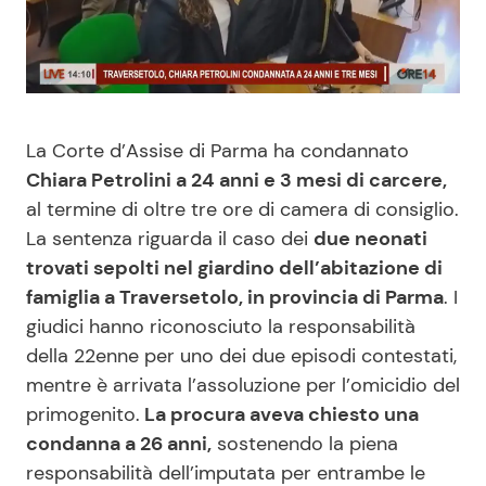
Benessere
Cucina e Ricette
Casa
Consigli di Cucina
La Corte d’Assise di Parma ha condannato
Moda e Style
Dolci
Chiara Petrolini a 24 anni e 3 mesi di carcere,
al termine di oltre tre ore di camera di consiglio.
Mondo Mamma
Le Ricette in TV
La sentenza riguarda il caso dei
due neonati
trovati sepolti nel giardino dell’abitazione di
News benessere
Primi Piatti
famiglia a Traversetolo, in provincia di Parma
. I
giudici hanno riconosciuto la responsabilità
Salute
Ricette Facili e Veloci
della 22enne per uno dei due episodi contestati,
mentre è arrivata l’assoluzione per l’omicidio del
Viaggi e Turismo
Ricette Feste
primogenito.
La procura aveva chiesto una
condanna a 26 anni,
sostenendo la piena
Festività
Ricette per Bambini
responsabilità dell’imputata per entrambe le