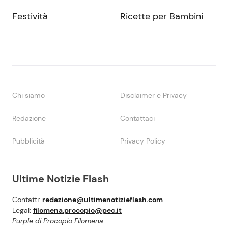
Festività
Ricette per Bambini
Chi siamo
Disclaimer e Privacy
Redazione
Contattaci
Pubblicità
Privacy Policy
Ultime Notizie Flash
Contatti:
redazione@ultimenotizieflash.com
Legal:
filomena.procopio@pec.it
Purple di Procopio Filomena