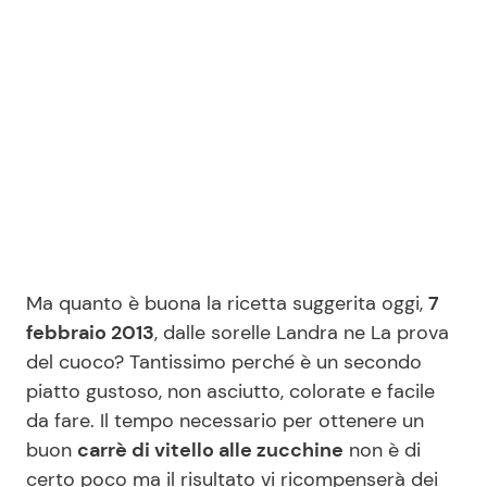
Benessere
Cucina e Ricette
Casa
Consigli di Cucina
Moda e Style
Dolci
Mondo Mamma
Le Ricette in TV
News benessere
Primi Piatti
Ma quanto è buona la ricetta suggerita oggi,
7
febbraio 2013
, dalle sorelle Landra ne La prova
Salute
Ricette Facili e Veloci
del cuoco? Tantissimo perché è un secondo
piatto gustoso, non asciutto, colorate e facile
Viaggi e Turismo
Ricette Feste
da fare. Il tempo necessario per ottenere un
buon
carrè di vitello alle zucchine
non è di
Festività
Ricette per Bambini
certo poco ma il risultato vi ricompenserà dei