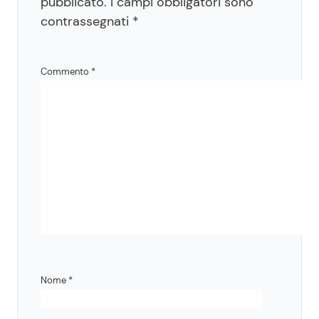
pubblicato.
I campi obbligatori sono
contrassegnati
*
Commento
*
Nome
*