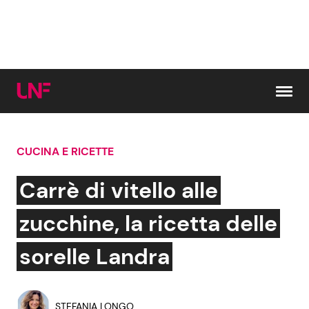
Vai al contenuto
CUCINA E RICETTE
Cerca:
Carrè di vitello alle
News e Cronaca
Gossip e TV
zucchine, la ricetta delle
Attualità Italiana
Bellezze VIP
sorelle Landra
Dal Mondo
Coppie VIP
STEFANIA LONGO