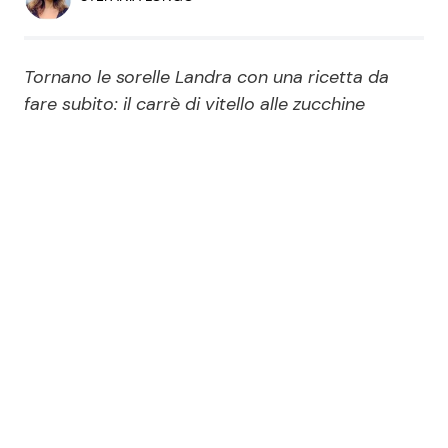
Economia
Fiction e Serie TV
Persone Scomparse
Programmi TV
Tornano le sorelle Landra con una ricetta da
fare subito: il carrè di vitello alle zucchine
Politica
Reality e Talent
Soap Opera
ShowBiz
Social News
News Cinema
News dal mondo
News Musica
News Spettacolo