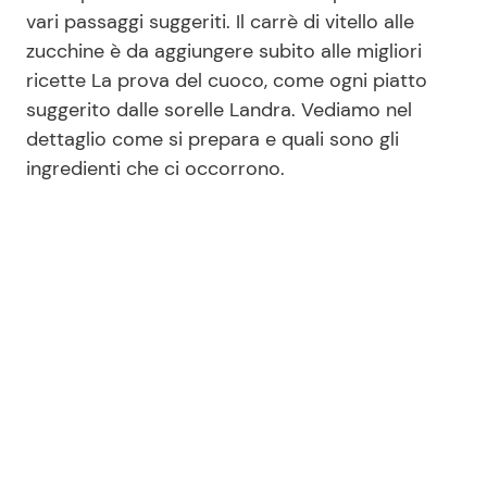
vari passaggi suggeriti. Il carrè di vitello alle
zucchine è da aggiungere subito alle migliori
Seguici
ricette La prova del cuoco, come ogni piatto
suggerito dalle sorelle Landra. Vediamo nel
dettaglio come si prepara e quali sono gli
ingredienti che ci occorrono.
Info
Chi siamo
Disclaimer e Privacy
Redazione
Contattaci
Pubblicità
Privacy Policy