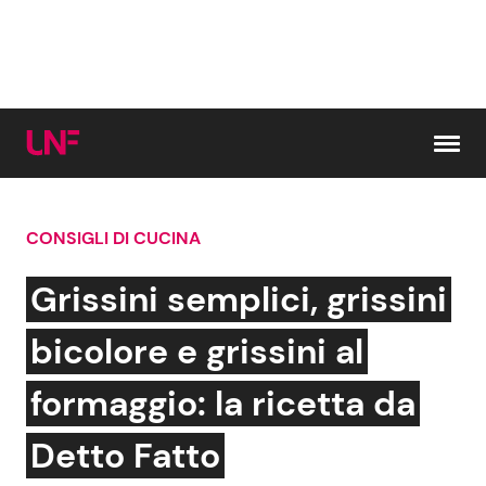
Vai al contenuto
CONSIGLI DI CUCINA
Cerca:
Grissini semplici, grissini
News e Cronaca
Gossip e TV
bicolore e grissini al
Attualità Italiana
Bellezze VIP
formaggio: la ricetta da
Dal Mondo
Coppie VIP
Detto Fatto