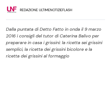
Economia
Fiction e Serie TV
REDAZIONE ULTIMENOTIZIEFLASH
Persone Scomparse
Programmi TV
Dalla puntata di Detto Fatto in onda il 9 marzo
Politica
Reality e Talent
2016 i consigli del tutor di Caterina Balivo per
preparare in casa i grissini: la ricetta sei grissini
Soap Opera
semplici, la ricetta dei grissini bicolore e la
ricetta dei grissini al formaggio
ShowBiz
Social News
News Cinema
News dal mondo
News Musica
News Spettacolo