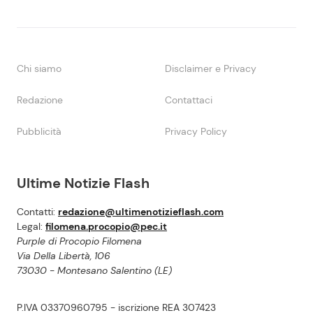
Chi siamo
Disclaimer e Privacy
Redazione
Contattaci
Pubblicità
Privacy Policy
Ultime Notizie Flash
Contatti:
redazione@ultimenotizieflash.com
Legal:
filomena.procopio@pec.it
Purple di Procopio Filomena
Via Della Libertà, 106
73030 - Montesano Salentino (LE)
P.IVA 03370960795 - iscrizione REA 307423