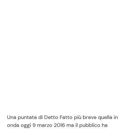
Benessere
Cucina e Ricette
Casa
Consigli di Cucina
Moda e Style
Dolci
Mondo Mamma
Le Ricette in TV
News benessere
Primi Piatti
Salute
Ricette Facili e Veloci
Viaggi e Turismo
Ricette Feste
Una puntata di Detto Fatto più breve quella in
Festività
Ricette per Bambini
onda oggi 9 marzo 2016 ma il pubblico ha