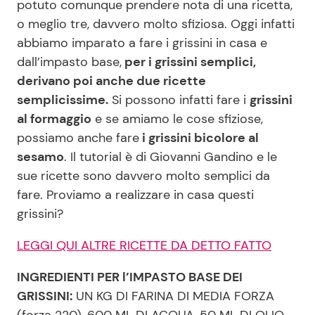
potuto comunque prendere nota di una ricetta,
o meglio tre, davvero molto sfiziosa. Oggi infatti
abbiamo imparato a fare i grissini in casa e
Seguici
dall’impasto base,
per i grissini semplici,
derivano poi anche due ricette
semplicissime.
Si possono infatti fare i
grissini
al formaggio
e se amiamo le cose sfiziose,
Info
possiamo anche fare
i grissini bicolore al
sesamo
. Il tutorial è di Giovanni Gandino e le
Chi siamo
sue ricette sono davvero molto semplici da
Disclaimer e Privacy
fare. Proviamo a realizzare in casa questi
Redazione
grissini?
Contattaci
LEGGI QUI ALTRE RICETTE DA DETTO FATTO
Pubblicità
INGREDIENTI PER l’IMPASTO BASE DEI
Privacy Policy
GRISSINI:
UN KG DI FARINA DI MEDIA FORZA
(forza 220), 600 ML DI ACQUA, 50 ML DI OLIO