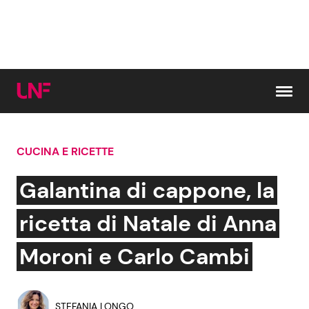
Vai al contenuto
CUCINA E RICETTE
Cerca:
Galantina di cappone, la
News e Cronaca
Gossip e TV
ricetta di Natale di Anna
Attualità Italiana
Bellezze VIP
Moroni e Carlo Cambi
Dal Mondo
Coppie VIP
STEFANIA LONGO