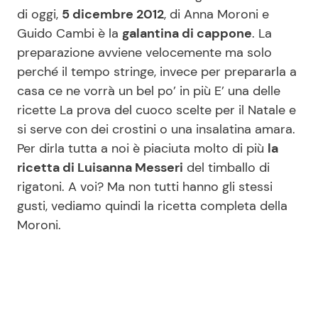
di oggi,
5 dicembre 2012
, di Anna Moroni e
Guido Cambi è la
galantina di cappone
. La
Seguici
preparazione avviene velocemente ma solo
perché il tempo stringe, invece per prepararla a
casa ce ne vorrà un bel po’ in più E’ una delle
ricette La prova del cuoco scelte per il Natale e
Info
si serve con dei crostini o una insalatina amara.
Per dirla tutta a noi è piaciuta molto di più
la
Chi siamo
ricetta di Luisanna Messeri
del timballo di
Disclaimer e Privacy
rigatoni. A voi? Ma non tutti hanno gli stessi
gusti, vediamo quindi la ricetta completa della
Redazione
Moroni.
Contattaci
Pubblicità
Privacy Policy