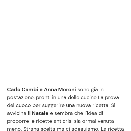
Benessere
Cucina e Ricette
Casa
Consigli di Cucina
Moda e Style
Dolci
Mondo Mamma
Le Ricette in TV
News benessere
Primi Piatti
Carlo Cambi e Anna Moroni
sono già in
Salute
Ricette Facili e Veloci
postazione, pronti in una delle cucine La prova
del cuoco per suggerire una nuova ricetta. Si
Viaggi e Turismo
Ricette Feste
avvicina
il Natale
e sembra che l’idea di
proporre le ricette anticrisi sia ormai venuta
Festività
Ricette per Bambini
meno. Strana scelta ma ci adeguiamo. La ricetta