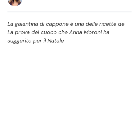
Economia
Fiction e Serie TV
Persone Scomparse
Programmi TV
La galantina di cappone è una delle ricette de
La prova del cuoco che Anna Moroni ha
Politica
suggerito per il Natale
Reality e Talent
Soap Opera
ShowBiz
Social News
News Cinema
News dal mondo
News Musica
News Spettacolo