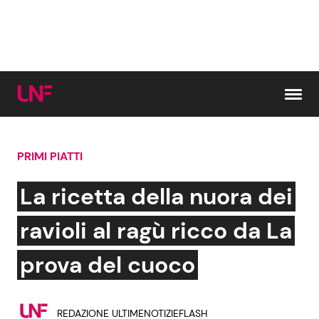
Vai al contenuto
PRIMI PIATTI
Cerca:
La ricetta della nuora dei
News e Cronaca
Gossip e TV
ravioli al ragù ricco da La
Attualità Italiana
Bellezze VIP
prova del cuoco
Dal Mondo
Coppie VIP
REDAZIONE ULTIMENOTIZIEFLASH