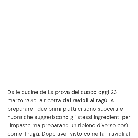
Benessere
Cucina e Ricette
Casa
Consigli di Cucina
Moda e Style
Dolci
Mondo Mamma
Le Ricette in TV
News benessere
Primi Piatti
Dalle cucine de La prova del cuoco oggi 23
Salute
Ricette Facili e Veloci
marzo 2015 la ricetta
dei ravioli al ragù
. A
preparare i due primi piatti ci sono suocera e
Viaggi e Turismo
Ricette Feste
nuora che suggeriscono gli stessi ingredienti per
l’impasto ma preparano un ripieno diverso così
Festività
Ricette per Bambini
come il ragù. Dopo aver visto come fa i ravioli al