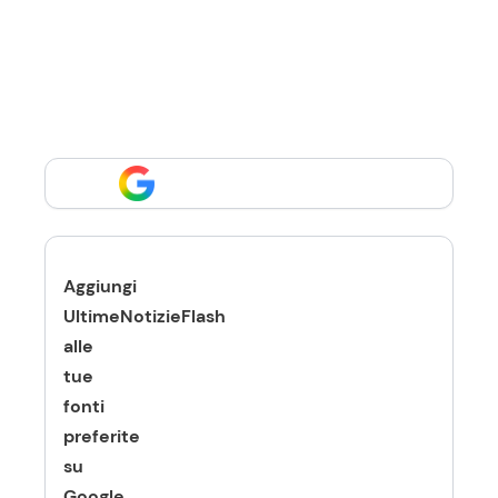
Aggiungi
UltimeNotizieFlash
alle
tue
fonti
preferite
su
Google