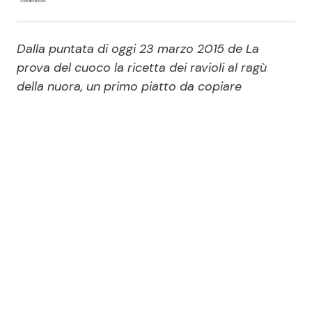
Economia
Fiction e Serie TV
Dalla puntata di oggi 23 marzo 2015 de La
Persone Scomparse
Programmi TV
prova del cuoco la ricetta dei ravioli al ragù
della nuora, un primo piatto da copiare
Politica
Reality e Talent
Soap Opera
ShowBiz
Social News
News Cinema
News dal mondo
News Musica
News Spettacolo