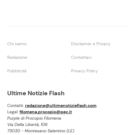
Chi siamo
Disclaimer e Privacy
Redazione
Contattaci
Pubblicità
Privacy Policy
Ultime Notizie Flash
Contatti:
redazione@ultimenotizieflash.com
Legal:
filomena.procopio@pec.it
Purple di Procopio Filomena
Via Della Libertà, 106
73030 - Montesano Salentino (LE)