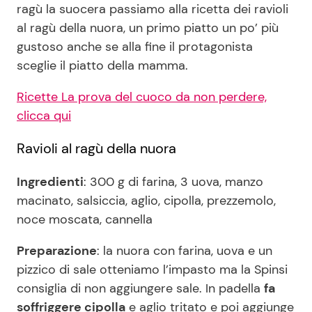
ragù la suocera passiamo alla ricetta dei ravioli
al ragù della nuora, un primo piatto un po’ più
gustoso anche se alla fine il protagonista
Seguici
sceglie il piatto della mamma.
Ricette La prova del cuoco da non perdere,
clicca qui
Info
Ravioli al ragù della nuora
Chi siamo
Ingredienti
: 300 g di farina, 3 uova, manzo
Disclaimer e Privacy
macinato, salsiccia, aglio, cipolla, prezzemolo,
Redazione
noce moscata, cannella
Contattaci
Preparazione
: la nuora con farina, uova e un
Pubblicità
pizzico di sale otteniamo l’impasto ma la Spinsi
Privacy Policy
consiglia di non aggiungere sale. In padella
fa
soffriggere cipolla
e aglio tritato e poi aggiunge