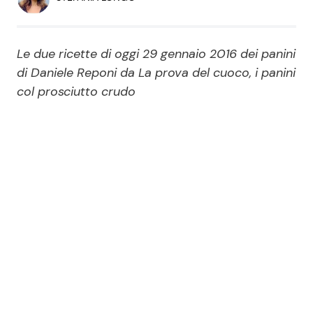
Economia
Fiction e Serie TV
Persone Scomparse
Programmi TV
Le due ricette di oggi 29 gennaio 2016 dei panini
di Daniele Reponi da La prova del cuoco, i panini
Politica
col prosciutto crudo
Reality e Talent
Soap Opera
ShowBiz
Social News
News Cinema
News dal mondo
News Musica
News Spettacolo