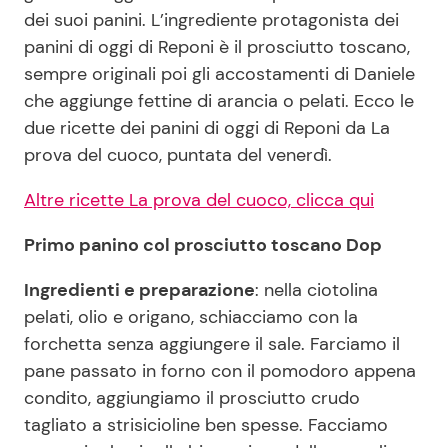
dei suoi panini. L’ingrediente protagonista dei
panini di oggi di Reponi è il prosciutto toscano,
Seguici
sempre originali poi gli accostamenti di Daniele
che aggiunge fettine di arancia o pelati. Ecco le
due ricette dei panini di oggi di Reponi da La
prova del cuoco, puntata del venerdì.
Info
Altre ricette La prova del cuoco, clicca qui
Chi siamo
Primo panino col prosciutto toscano Dop
Disclaimer e Privacy
Ingredienti e preparazione
: nella ciotolina
Redazione
pelati, olio e origano, schiacciamo con la
Contattaci
forchetta senza aggiungere il sale. Farciamo il
Pubblicità
pane passato in forno con il pomodoro appena
condito, aggiungiamo il prosciutto crudo
Privacy Policy
tagliato a strisicioline ben spesse. Facciamo