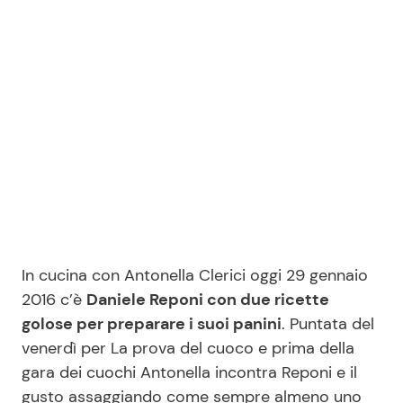
Benessere
Cucina e Ricette
Casa
Consigli di Cucina
Moda e Style
Dolci
Mondo Mamma
Le Ricette in TV
News benessere
Primi Piatti
In cucina con Antonella Clerici oggi 29 gennaio
Salute
Ricette Facili e Veloci
2016 c’è
Daniele Reponi con due ricette
golose per preparare i suoi panini
. Puntata del
Viaggi e Turismo
Ricette Feste
venerdì per La prova del cuoco e prima della
gara dei cuochi Antonella incontra Reponi e il
Festività
Ricette per Bambini
gusto assaggiando come sempre almeno uno