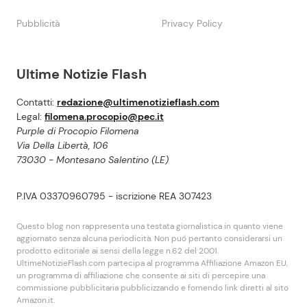
Pubblicità
Privacy Policy
Ultime Notizie Flash
Contatti:
redazione@ultimenotizieflash.com
Legal:
filomena.procopio@pec.it
Purple di Procopio Filomena
Via Della Libertà, 106
73030 - Montesano Salentino (LE)
P.IVA 03370960795 - iscrizione REA 307423
Questo blog non rappresenta una testata giornalistica in quanto viene
aggiornato senza alcuna periodicità. Non puó pertanto considerarsi un
prodotto editoriale ai sensi della legge n.62 del 2001.
UltimeNotizieFlash.com partecipa al programma Affiliazione Amazon EU,
un programma di affiliazione che consente ai siti di percepire una
commissione pubblicitaria pubblicizzando e fornendo link diretti al sito
Amazon.it.