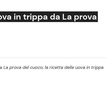
ova in trippa da La prova
Cucina e Ricette
Consigli di Cucina
Dolci
Le Ricette in TV
 La prova del cuoco, la ricetta delle uova in trippa
Primi Piatti
Ricette Facili e Veloci
Ricette Feste
Ricette per Bambini