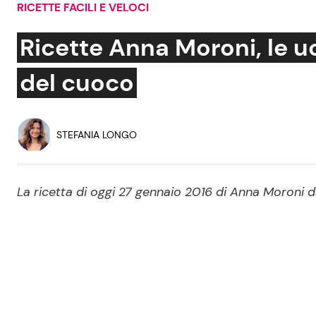
RICETTE FACILI E VELOCI
Soap Opera
Ricette Anna Moroni, le u
del cuoco
Social News
Benessere
News dal mondo
Casa
STEFANIA LONGO
Moda e Style
Mondo Mamma
La ricetta di oggi 27 gennaio 2016 di Anna Moroni da
News benessere
Salute
Viaggi e Turismo
Festività