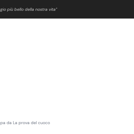
gio più bello della nostra vita”
ShowBiz
News Cinema
News Musica
News Spettacolo
ippa da La prova del cuoco