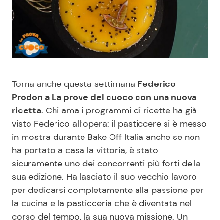
Benessere
Cucina e Ricette
Casa
Consigli di Cucina
Moda e Style
Dolci
Torna anche questa settimana
Federico
Mondo Mamma
Le Ricette in TV
Prodon a La prove del cuoco con una nuova
ricetta
. Chi ama i programmi di ricette ha già
visto Federico all’opera: il pasticcere si è messo
News benessere
Primi Piatti
in mostra durante Bake Off Italia anche se non
ha portato a casa la vittoria, è stato
Salute
Ricette Facili e Veloci
sicuramente uno dei concorrenti più forti della
sua edizione. Ha lasciato il suo vecchio lavoro
Viaggi e Turismo
Ricette Feste
per dedicarsi completamente alla passione per
la cucina e la pasticceria che è diventata nel
Festività
Ricette per Bambini
corso del tempo, la sua nuova missione. Un