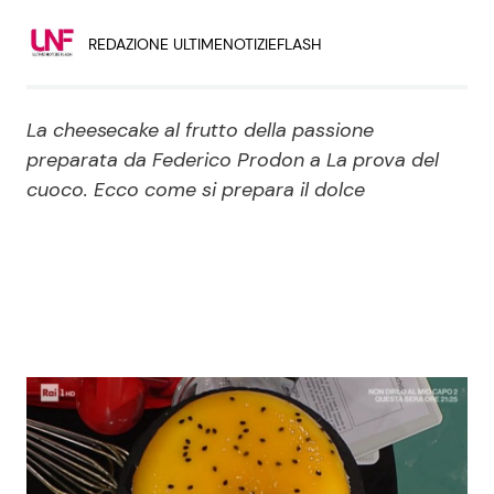
Economia
Fiction e Serie TV
REDAZIONE ULTIMENOTIZIEFLASH
Persone Scomparse
Programmi TV
La cheesecake al frutto della passione
Politica
Reality e Talent
preparata da Federico Prodon a La prova del
cuoco. Ecco come si prepara il dolce
Soap Opera
ShowBiz
Social News
News Cinema
News dal mondo
News Musica
News Spettacolo