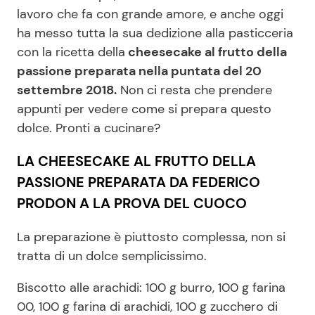
lavoro che fa con grande amore, e anche oggi
ha messo tutta la sua dedizione alla pasticceria
Seguici
con la ricetta della
cheesecake al frutto della
passione preparata nella puntata del 20
settembre 2018.
Non ci resta che prendere
appunti per vedere come si prepara questo
Info
dolce. Pronti a cucinare?
Chi siamo
LA CHEESECAKE AL FRUTTO DELLA
PASSIONE PREPARATA DA FEDERICO
Disclaimer e Privacy
PRODON A LA PROVA DEL CUOCO
Redazione
Contattaci
La preparazione è piuttosto complessa, non si
tratta di un dolce semplicissimo.
Pubblicità
Privacy Policy
Biscotto alle arachidi: 100 g burro, 100 g farina
00, 100 g farina di arachidi, 100 g zucchero di