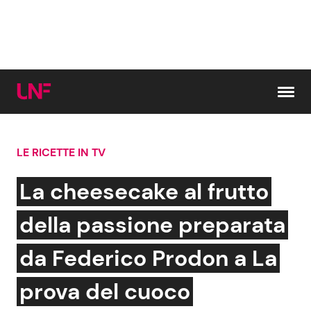
Vai al contenuto
LE RICETTE IN TV
Cerca:
La cheesecake al frutto
News e Cronaca
Gossip e TV
della passione preparata
Attualità Italiana
Bellezze VIP
da Federico Prodon a La
Dal Mondo
Coppie VIP
prova del cuoco