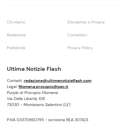
Chi siamo
Disclaimer e Privacy
Redazione
Contattaci
Pubblicità
Privacy Policy
Ultime Notizie Flash
Contatti:
redazione@ultimenotizieflash.com
Legal:
filomena.procopio@pec.it
Purple di Procopio Filomena
Via Della Libertà, 106
73030 - Montesano Salentino (LE)
P.IVA 03370960795 - iscrizione REA 307423