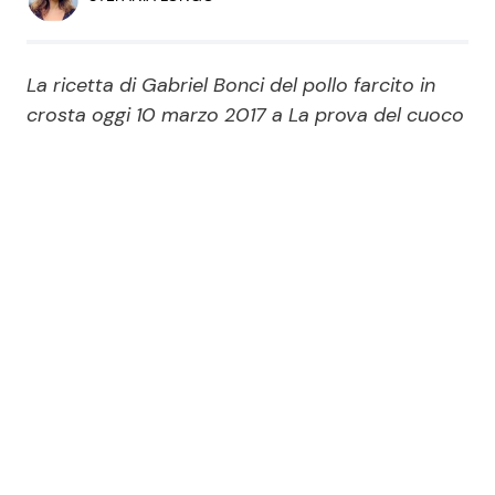
Economia
Fiction e Serie TV
Persone Scomparse
Programmi TV
La ricetta di Gabriel Bonci del pollo farcito in
crosta oggi 10 marzo 2017 a La prova del cuoco
Politica
Reality e Talent
Soap Opera
ShowBiz
Social News
News Cinema
News dal mondo
News Musica
News Spettacolo