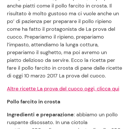
anche piatti come il pollo farcito in crosta. Il
risultato è molto gustoso ma ci vuole anche un
Seguici
po’ di pazienza per preparare il pollo ripieno
come ha fatto il protagonista de La prova del
cuoco. Prepariamo il ripieno, prepariamo
l’impasto, attendiamo la lunga cottura,
Info
prepariamo il sughetto, ma poi avremo un
piatto delizioso da servire. Ecco la ricetta per
Chi siamo
fare il pollo farcito in crosta di pane dalle ricette
Disclaimer e Privacy
di oggi 10 marzo 2017 La prova del cuoco.
Redazione
Altre ricette La prova del cuoco oggi, clicca qui
Contattaci
Pollo farcito in crosta
Pubblicità
Ingredienti
e preparazione
: abbiamo un pollo
Privacy Policy
ruspante disossato. In una ciotola