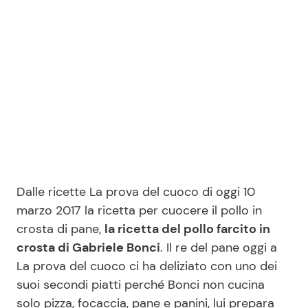
Benessere
Cucina e Ricette
Casa
Consigli di Cucina
Moda e Style
Dolci
Mondo Mamma
Le Ricette in TV
News benessere
Primi Piatti
Dalle ricette La prova del cuoco di oggi 10
marzo 2017 la ricetta per cuocere il pollo in
Salute
Ricette Facili e Veloci
crosta di pane,
la ricetta del pollo farcito in
crosta di Gabriele Bonci
. Il re del pane oggi a
Viaggi e Turismo
Ricette Feste
La prova del cuoco ci ha deliziato con uno dei
suoi secondi piatti perché Bonci non cucina
Festività
Ricette per Bambini
solo pizza, focaccia, pane e panini, lui prepara