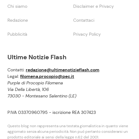
Chi siamo
Disclaimer e Privacy
Redazione
Contattaci
Pubblicità
Privacy Policy
Ultime Notizie Flash
Contatti:
redazione@ultimenotizieflash.com
Legal:
filomena.procopio@pec.it
Purple di Procopio Filomena
Via Della Libertà, 106
73030 - Montesano Salentino (LE)
P.IVA 03370960795 - iscrizione REA 307423
Questo blog non rappresenta una testata giornalistica in quanto viene
aggiornato senza alcuna periodicità. Non puó pertanto considerarsi un
prodotto editoriale ai sensi della legge n.62 del 2001.