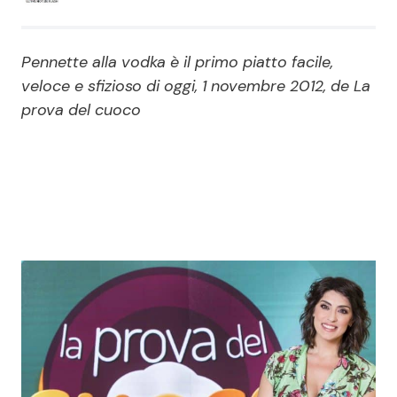
Economia
Fiction e Serie TV
Pennette alla vodka è il primo piatto facile,
Persone Scomparse
Programmi TV
veloce e sfizioso di oggi, 1 novembre 2012, de La
prova del cuoco
Politica
Reality e Talent
Soap Opera
ShowBiz
Social News
News Cinema
News dal mondo
News Musica
News Spettacolo