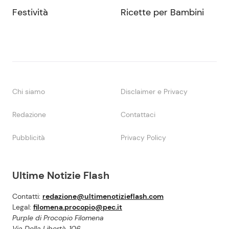
Festività
Ricette per Bambini
Chi siamo
Disclaimer e Privacy
Redazione
Contattaci
Pubblicità
Privacy Policy
Ultime Notizie Flash
Contatti:
redazione@ultimenotizieflash.com
Legal:
filomena.procopio@pec.it
Purple di Procopio Filomena
Via Della Libertà, 106