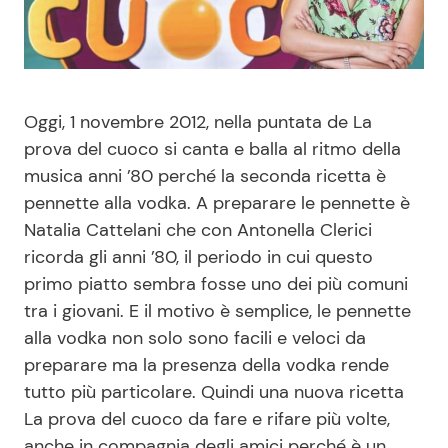
Benessere
Cucina e Ricette
Casa
Consigli di Cucina
Oggi, 1 novembre 2012, nella puntata de La
Moda e Style
Dolci
prova del cuoco si canta e balla al ritmo della
musica anni ’80 perché la seconda ricetta è
Mondo Mamma
Le Ricette in TV
pennette alla vodka. A preparare le pennette è
Natalia Cattelani che con Antonella Clerici
News benessere
Primi Piatti
ricorda gli anni ’80, il periodo in cui questo
primo piatto sembra fosse uno dei più comuni
tra i giovani. E il motivo è semplice, le pennette
Salute
Ricette Facili e Veloci
alla vodka non solo sono facili e veloci da
preparare ma la presenza della vodka rende
Viaggi e Turismo
Ricette Feste
tutto più particolare. Quindi una nuova ricetta
La prova del cuoco da fare e rifare più volte,
Festività
Ricette per Bambini
anche in compagnia degli amici perché è un