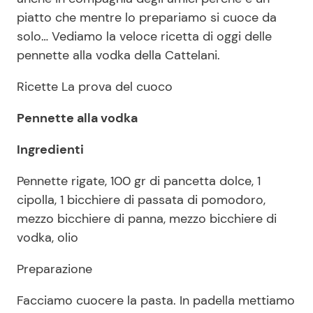
piatto che mentre lo prepariamo si cuoce da
solo… Vediamo la veloce ricetta di oggi delle
Seguici
pennette alla vodka della Cattelani.
Ricette La prova del cuoco
Pennette alla vodka
Info
Ingredienti
Chi siamo
Pennette rigate, 100 gr di pancetta dolce, 1
Disclaimer e Privacy
cipolla, 1 bicchiere di passata di pomodoro,
Redazione
mezzo bicchiere di panna, mezzo bicchiere di
Contattaci
vodka, olio
Pubblicità
Preparazione
Privacy Policy
Facciamo cuocere la pasta. In padella mettiamo