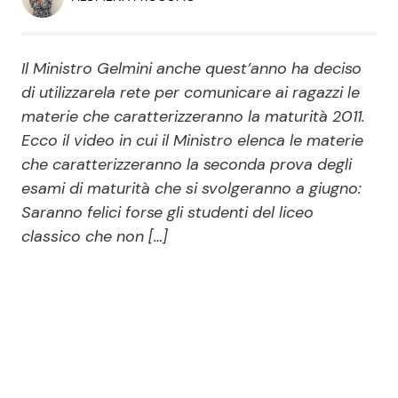
Economia
Fiction e Serie TV
Persone Scomparse
Programmi TV
Il Ministro Gelmini anche quest’anno ha deciso
di utilizzarela rete per comunicare ai ragazzi le
Politica
materie che caratterizzeranno la maturità 2011.
Reality e Talent
Ecco il video in cui il Ministro elenca le materie
che caratterizzeranno la seconda prova degli
Soap Opera
esami di maturità che si svolgeranno a giugno:
Saranno felici forse gli studenti del liceo
ShowBiz
Social News
classico che non […]
News Cinema
News dal mondo
News Musica
News Spettacolo