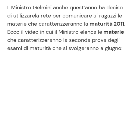
Il Ministro Gelmini anche quest’anno ha deciso
Benessere
Cucina e Ricette
di utilizzarela rete per comunicare ai ragazzi le
materie che caratterizzeranno la
maturità 2011.
Casa
Consigli di Cucina
Ecco il video in cui il Ministro elenca le
materie
che caratterizzeranno la seconda prova degli
Moda e Style
Dolci
esami di maturità che si svolgeranno a giugno:
Mondo Mamma
Le Ricette in TV
News benessere
Primi Piatti
Salute
Ricette Facili e Veloci
Viaggi e Turismo
Ricette Feste
Festività
Ricette per Bambini