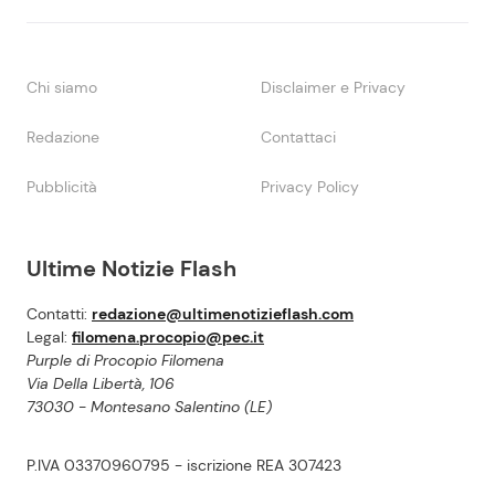
Chi siamo
Disclaimer e Privacy
Redazione
Contattaci
Pubblicità
Privacy Policy
Ultime Notizie Flash
Contatti:
redazione@ultimenotizieflash.com
Legal:
filomena.procopio@pec.it
Purple di Procopio Filomena
Via Della Libertà, 106
73030 - Montesano Salentino (LE)
P.IVA 03370960795 - iscrizione REA 307423