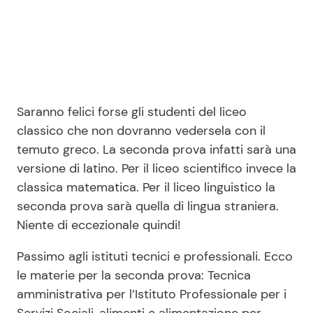
Seguici
Saranno felici forse gli studenti del liceo
Info
classico che non dovranno vedersela con il
temuto greco. La seconda prova infatti sarà una
Chi siamo
versione di latino. Per il liceo scientifico invece la
Disclaimer e Privacy
classica matematica. Per il liceo linguistico la
seconda prova sarà quella di lingua straniera.
Redazione
Niente di eccezionale quindi!
Contattaci
Passimo agli istituti tecnici e professionali. Ecco
Pubblicità
le materie per la seconda prova: Tecnica
Privacy Policy
amministrativa per l’Istituto Professionale per i