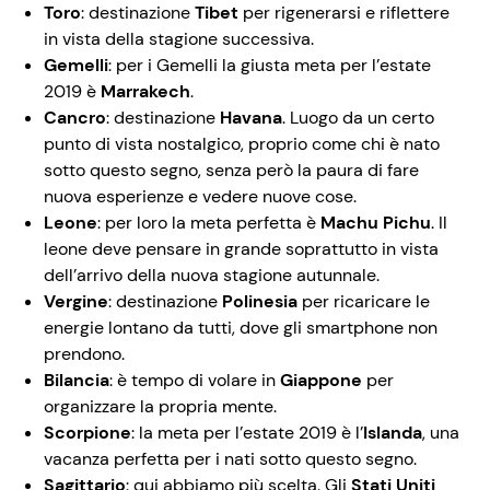
Toro
: destinazione
Tibet
per rigenerarsi e riflettere
in vista della stagione successiva.
Gemelli
: per i Gemelli la giusta meta per l’estate
2019 è
Marrakech
.
Cancro
: destinazione
Havana
. Luogo da un certo
punto di vista nostalgico, proprio come chi è nato
sotto questo segno, senza però la paura di fare
nuova esperienze e vedere nuove cose.
Leone
: per loro la meta perfetta è
Machu Pichu
. Il
leone deve pensare in grande soprattutto in vista
dell’arrivo della nuova stagione autunnale.
Vergine
: destinazione
Polinesia
per ricaricare le
energie lontano da tutti, dove gli smartphone non
prendono.
Bilancia
: è tempo di volare in
Giappone
per
organizzare la propria mente.
Scorpione
: la meta per l’estate 2019 è l’
Islanda
, una
vacanza perfetta per i nati sotto questo segno.
Sagittario
: qui abbiamo più scelta. Gli
Stati Uniti