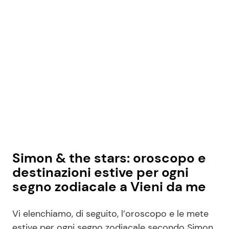
Seguici
Info
Chi siamo
Disclaimer e Privacy
Redazione
Simon & the stars: oroscopo e
destinazioni estive per ogni
Contattaci
segno zodiacale a Vieni da me
Pubblicità
Privacy Policy
Vi elenchiamo, di seguito, l’oroscopo e le mete
estive per ogni segno zodiacale secondo Simon