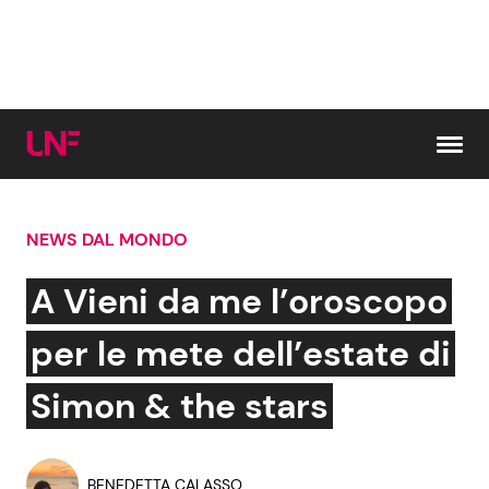
Vai al contenuto
NEWS DAL MONDO
Cerca:
A Vieni da me l’oroscopo
News e Cronaca
Gossip e TV
per le mete dell’estate di
Attualità Italiana
Bellezze VIP
Simon & the stars
Dal Mondo
Coppie VIP
BENEDETTA CALASSO