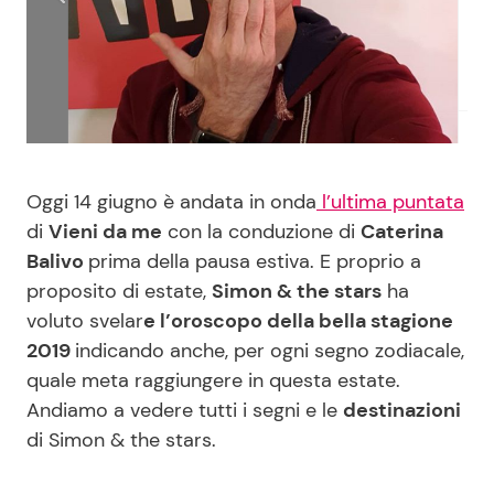
Benessere
Cucina e Ricette
Casa
Consigli di Cucina
Moda e Style
Dolci
Oggi 14 giugno è andata in onda
l’ultima puntata
Mondo Mamma
Le Ricette in TV
di
Vieni da me
con la conduzione di
Caterina
Balivo
prima della pausa estiva. E proprio a
News benessere
Primi Piatti
proposito di estate,
Simon & the stars
ha
voluto svelar
e l’oroscopo della bella stagione
Salute
Ricette Facili e Veloci
2019
indicando anche, per ogni segno zodiacale,
quale meta raggiungere in questa estate.
Viaggi e Turismo
Ricette Feste
Andiamo a vedere tutti i segni e le
destinazioni
di Simon & the stars.
Festività
Ricette per Bambini