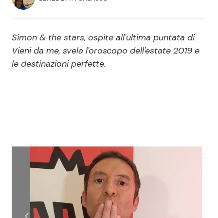
Economia
Fiction e Serie TV
Persone Scomparse
Programmi TV
Simon & the stars, ospite all'ultima puntata di
Vieni da me, svela l'oroscopo dell'estate 2019 e
Politica
le destinazioni perfette.
Reality e Talent
Soap Opera
ShowBiz
Social News
News Cinema
News dal mondo
News Musica
News Spettacolo