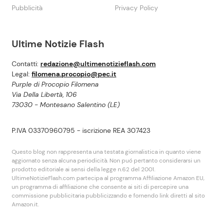
Pubblicità
Privacy Policy
Ultime Notizie Flash
Contatti:
redazione@ultimenotizieflash.com
Legal:
filomena.procopio@pec.it
Purple di Procopio Filomena
Via Della Libertà, 106
73030 - Montesano Salentino (LE)
P.IVA 03370960795 - iscrizione REA 307423
Questo blog non rappresenta una testata giornalistica in quanto viene
aggiornato senza alcuna periodicità. Non puó pertanto considerarsi un
prodotto editoriale ai sensi della legge n.62 del 2001.
UltimeNotizieFlash.com partecipa al programma Affiliazione Amazon EU,
un programma di affiliazione che consente ai siti di percepire una
commissione pubblicitaria pubblicizzando e fornendo link diretti al sito
Amazon.it.