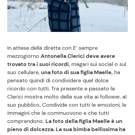
Benessere
Cucina e Ricette
Casa
Consigli di Cucina
Moda e Style
Dolci
In attesa della diretta con E’ sempre
mezzogiorno
Antonella Clerici deve avere
Mondo Mamma
Le Ricette in TV
trovato tra i suoi ricordi,
magari sui social o sul
suo cellulare,
una foto di sua figlia Maelle,
ha
News benessere
Primi Piatti
pensato quindi di condividere quel dolce
ricordo con tutti. Tra presente e passato la
Salute
Ricette Facili e Veloci
Clerici mostra molto della sua vita ai follower, al
suo pubblico. Condivide con tutti le emozioni, le
Viaggi e Turismo
Ricette Feste
immagini che la commuovono e che tutti
comprendono.
La foto della figlia Maelle è un
Festività
Ricette per Bambini
pieno di dolcezza. La sua bimba bellissima ha