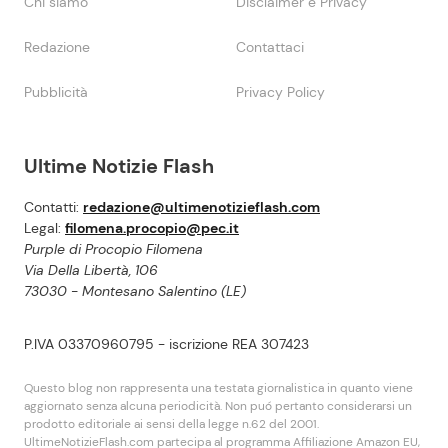
Chi siamo
Disclaimer e Privacy
Redazione
Contattaci
Pubblicità
Privacy Policy
Ultime Notizie Flash
Contatti:
redazione@ultimenotizieflash.com
Legal:
filomena.procopio@pec.it
Purple di Procopio Filomena
Via Della Libertà, 106
73030 - Montesano Salentino (LE)
P.IVA 03370960795 - iscrizione REA 307423
Questo blog non rappresenta una testata giornalistica in quanto viene
aggiornato senza alcuna periodicità. Non puó pertanto considerarsi un
prodotto editoriale ai sensi della legge n.62 del 2001.
UltimeNotizieFlash.com partecipa al programma Affiliazione Amazon EU,