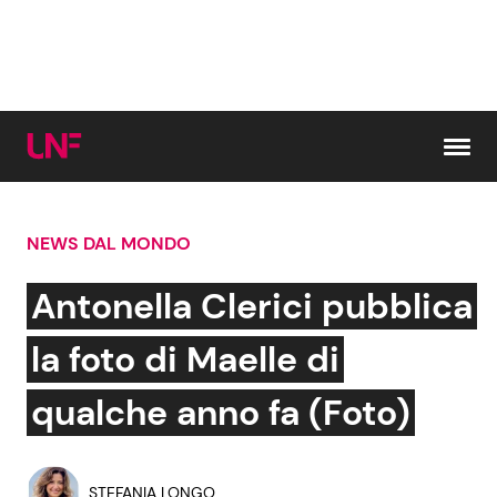
Vai al contenuto
NEWS DAL MONDO
Cerca:
Antonella Clerici pubblica
News e Cronaca
Gossip e TV
la foto di Maelle di
Attualità Italiana
Bellezze VIP
qualche anno fa (Foto)
Dal Mondo
Coppie VIP
STEFANIA LONGO