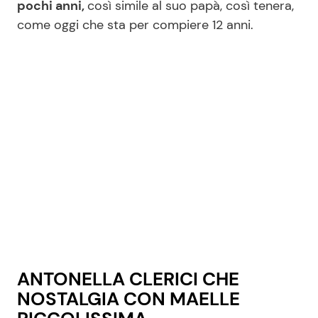
pochi anni,
così simile al suo papà, così tenera,
come oggi che sta per compiere 12 anni.
Seguici
Info
Chi siamo
Disclaimer e Privacy
Redazione
Contattaci
Pubblicità
ANTONELLA CLERICI CHE
Privacy Policy
NOSTALGIA CON MAELLE