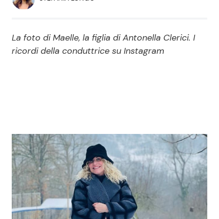
Economia
Fiction e Serie TV
Persone Scomparse
Programmi TV
La foto di Maelle, la figlia di Antonella Clerici. I
ricordi della conduttrice su Instagram
Politica
Reality e Talent
Soap Opera
ShowBiz
Social News
News Cinema
News dal mondo
News Musica
News Spettacolo