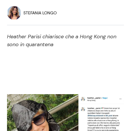
Economia
Fiction e Serie TV
STEFANIA LONGO
Persone Scomparse
Programmi TV
Heather Parisi chiarisce che a Hong Kong non
Politica
Reality e Talent
sono in quarantena
Soap Opera
ShowBiz
Social News
News Cinema
News dal mondo
News Musica
News Spettacolo