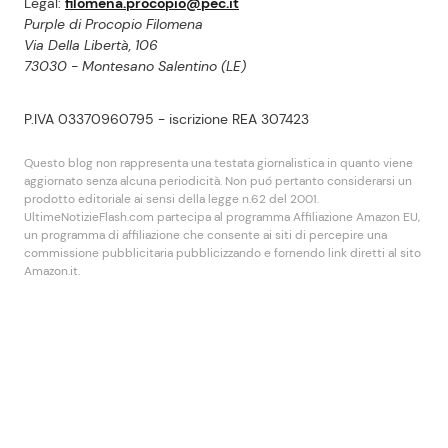
Legal:
filomena.procopio@pec.it
Purple di Procopio Filomena
Via Della Libertà, 106
73030 - Montesano Salentino (LE)
P.IVA 03370960795 - iscrizione REA 307423
Questo blog non rappresenta una testata giornalistica in quanto viene
aggiornato senza alcuna periodicità. Non puó pertanto considerarsi un
prodotto editoriale ai sensi della legge n.62 del 2001.
UltimeNotizieFlash.com partecipa al programma Affiliazione Amazon EU,
un programma di affiliazione che consente ai siti di percepire una
commissione pubblicitaria pubblicizzando e fornendo link diretti al sito
Amazon.it.