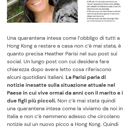
Benessere
Cucina e Ricette
Casa
Consigli di Cucina
Una quarantena intesa come l’obbligo di tutti a
Moda e Style
Dolci
Hong Kong a restare a casa non c’è mai stata, è
quanto precisa Heather Parisi nel suo post sui
Mondo Mamma
Le Ricette in TV
social. Un lungo post con cui desidera fare
chiarezza dopo avere letto cosa riferiscono
News benessere
Primi Piatti
alcuni quotidiani italiani.
La Parisi parla di
notizie inesatte sulla situazione attuale nel
Salute
Ricette Facili e Veloci
Paese in cui vive ormai da anni con il marito e i
due figli più piccoli.
Non c’è mai stata quindi
Viaggi e Turismo
Ricette Feste
una quarantena intesa come la viviamo da noi in
Italia e non c’è nemmeno adesso che circolano
Festività
Ricette per Bambini
notizie sul un nuovo picco a Hong Kong. Quindi