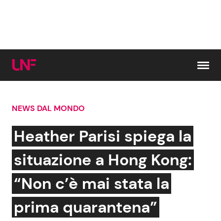
Vai al contenuto
NEWS DAL MONDO
Cerca:
Heather Parisi spiega la
News e Cronaca
Gossip e TV
situazione a Hong Kong:
Attualità Italiana
Bellezze VIP
“Non c’è mai stata la
Dal Mondo
Coppie VIP
prima quarantena”