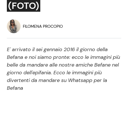
(FOTO)
Economia
Fiction e Serie TV
Persone Scomparse
Programmi TV
FILOMENA PROCOPIO
Politica
Reality e Talent
E' arrivato il sei gennaio 2016 il giorno della
Soap Opera
Befana e noi siamo pronte: ecco le immagini più
belle da mandare alle nostre amiche Befane nel
giorno dell'epifania. Ecco le immagini più
ShowBiz
Social News
divertenti da mandare su Whatsapp per la
News Cinema
News dal mondo
Befana
News Musica
News Spettacolo