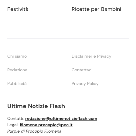
Festività
Ricette per Bambini
Chi siamo
Disclaimer e Privacy
Redazione
Contattaci
Pubblicità
Privacy Policy
Ultime Notizie Flash
Contatti:
redazione@ultimenotizieflash.com
Legal:
filomena.procopio@pec.it
Purple di Procopio Filomena