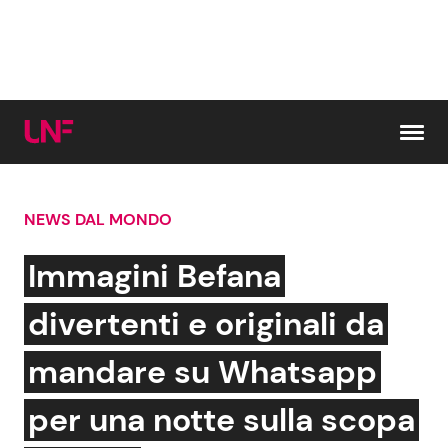
Vai al contenuto
NEWS DAL MONDO
Cerca:
Immagini Befana
News e Cronaca
Gossip e TV
divertenti e originali da
Attualità Italiana
Bellezze VIP
mandare su Whatsapp
Dal Mondo
Coppie VIP
per una notte sulla scopa