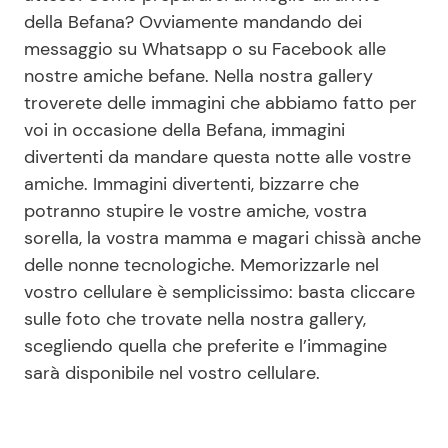
della Befana? Ovviamente mandando dei
messaggio su Whatsapp o su Facebook alle
Seguici
nostre amiche befane. Nella nostra gallery
troverete delle immagini che abbiamo fatto per
voi in occasione della Befana, immagini
divertenti da mandare questa notte alle vostre
Info
amiche. Immagini divertenti, bizzarre che
potranno stupire le vostre amiche, vostra
Chi siamo
sorella, la vostra mamma e magari chissà anche
Disclaimer e Privacy
delle nonne tecnologiche. Memorizzarle nel
vostro cellulare è semplicissimo: basta cliccare
Redazione
sulle foto che trovate nella nostra gallery,
Contattaci
scegliendo quella che preferite e l’immagine
Pubblicità
sarà disponibile nel vostro cellulare.
Privacy Policy