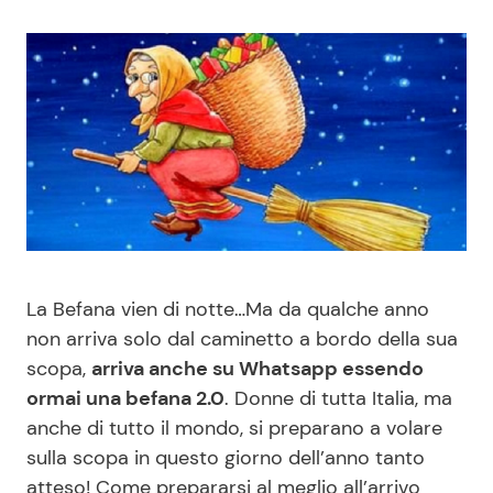
Benessere
Cucina e Ricette
Casa
Consigli di Cucina
Moda e Style
Dolci
Mondo Mamma
Le Ricette in TV
News benessere
Primi Piatti
La Befana vien di notte…Ma da qualche anno
non arriva solo dal caminetto a bordo della sua
Salute
Ricette Facili e Veloci
scopa,
arriva anche su Whatsapp essendo
ormai una befana 2.0
. Donne di tutta Italia, ma
Viaggi e Turismo
Ricette Feste
anche di tutto il mondo, si preparano a volare
sulla scopa in questo giorno dell’anno tanto
Festività
Ricette per Bambini
atteso! Come prepararsi al meglio all’arrivo