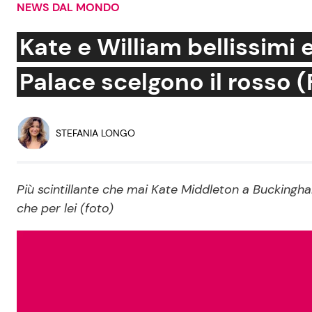
NEWS DAL MONDO
Soap Opera
Kate e William bellissimi 
Palace scelgono il rosso (
Social News
Benessere
News dal mondo
Casa
STEFANIA LONGO
Moda e Style
Mondo Mamma
Più scintillante che mai Kate Middleton a Bucking
che per lei (foto)
News benessere
Salute
Viaggi e Turismo
Festività