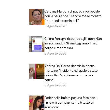
Carolina Marconi di nuovo in ospedale
con la paura che il cancro fosse tornato:
“momenti interminabili”
6 Agosto 2026
Chiara Ferragni risponde agli hater: «Sto
invecchiando? Sì, ma oggi amo il mio
corpo e me stessa»
5 Agosto 2026
Andrea Dal Corso ricorda la donna
morta nell’incidente nel quale è stato
coinvolto: “si chiamava come mia
nonna”
5 Agosto 2026
Fedez nella bufera per una foto con il
figlio e la compagna: ma è tutto un
equivoco