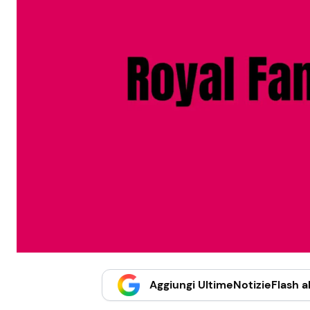
Aggiungi UltimeNotizieFlash al