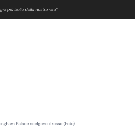
gio più bello della nostra vita”
ShowBiz
News Cinema
News Musica
News Spettacolo
ckingham Palace scelgono il rosso (Foto)