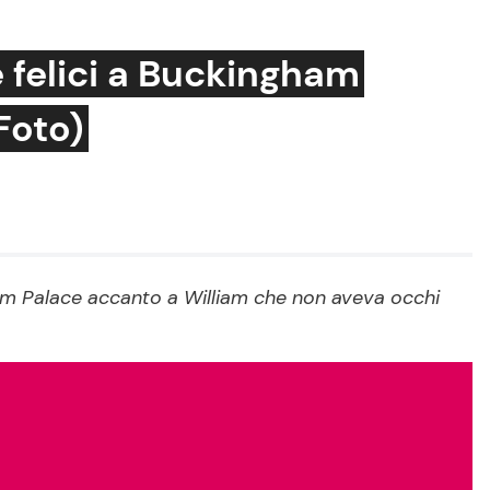
e felici a Buckingham
Foto)
Cucina e Ricette
Consigli di Cucina
Dolci
Le Ricette in TV
ham Palace accanto a William che non aveva occhi
Primi Piatti
Ricette Facili e Veloci
Ricette Feste
Ricette per Bambini