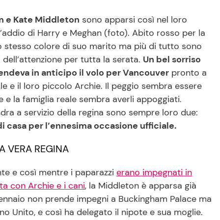
m e Kate Middleton
sono apparsi così nel loro
addio di Harry e Meghan (foto). Abito rosso per la
 stesso colore di suo marito ma più di tutto sono
o dell’attenzione per tutta la serata.
Un bel sorriso
endeva in anticipo il volo per Vancouver
pronto a
 e il loro piccolo Archie. Il peggio sembra essere
 e la famiglia reale sembra averli appoggiati.
ndra a servizio della regina sono sempre loro due:
 di casa per l’ennesima occasione ufficiale.
A VERA REGINA
nte e così mentre i paparazzi
erano impegnati in
a con Archie e i cani
, la Middleton è apparsa già
 gennaio non prende impegni a Buckingham Palace ma
o Unito, e così ha delegato il nipote e sua moglie.