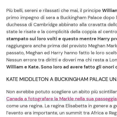
Più belli, sereni e rilassati che mai, il principe
Willia
primo impegno di sera a Buckingham Palace dopo l’
duchessa di Cambridge abbinato alla cravatta dello
state le risate e la complicità della coppia al centr
stampato sui loro volti e questo mentre Harry pr
raggiungere anche prima del previsto Meghan Markle
passato, Meghan ed Harry hanno fatto le loro scelte
Nessun errore tra diritti e doveri ma chi resta a Lo
William e Kate. Sono loro ad avere fatto gli onori
KATE MIDDLETON A BUCKINGHAM PALACE UN
Non avrebbe potuto scegliere un abito più scintilla
Canada a fotografare la Markle nella sua passeggiat
come una regina. La regina Elisabetta in genere a
l’evento era importante, un summit tra Africa e Regn