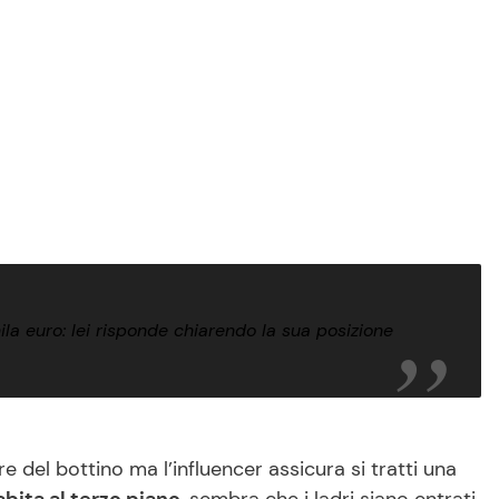
ila euro: lei risponde chiarendo la sua posizione
 del bottino ma l’influencer assicura si tratti una
bita al terzo piano
, sembra che i ladri siano entrati