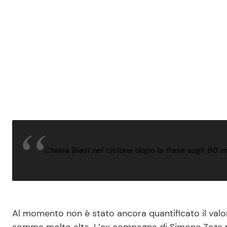
Chiara Biasi nel ciclone dopo la frase sugli 80 m
Al momento non è stato ancora quantificato il valore
somma molto alta. L’ex compagna di Simone Zaza
a