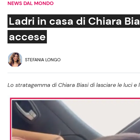
NEWS DAL MONDO
Soap Opera
Ladri in casa di Chiara Bi
accese
Social News
Benessere
News dal mondo
Casa
STEFANIA LONGO
Moda e Style
Mondo Mamma
Lo stratagemma di Chiara Biasi di lasciare le luci e 
News benessere
Salute
Viaggi e Turismo
Festività