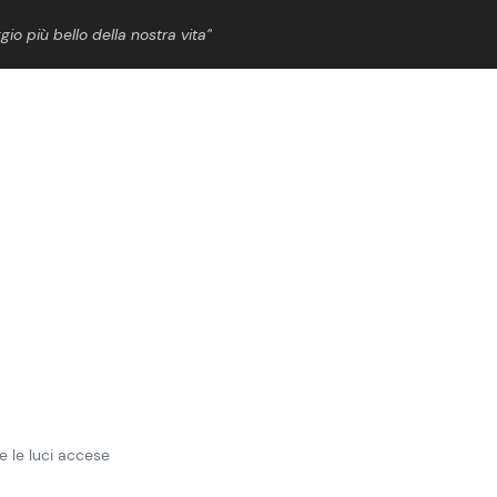
gio più bello della nostra vita”
ShowBiz
News Cinema
News Musica
News Spettacolo
e le luci accese