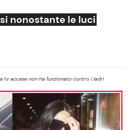
asi nonostante le luci
Cucina e Ricette
Consigli di Cucina
Dolci
Le Ricette in TV
la tv accese non ha funzionato contro i ladri
Primi Piatti
Ricette Facili e Veloci
Ricette Feste
Ricette per Bambini