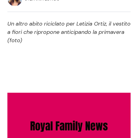
Economia
Fiction e Serie TV
Persone Scomparse
Programmi TV
Un altro abito riciclato per Letizia Ortiz, il vestito
a fiori che ripropone anticipando la primavera
Politica
(foto)
Reality e Talent
Soap Opera
ShowBiz
Social News
News Cinema
News dal mondo
News Musica
News Spettacolo