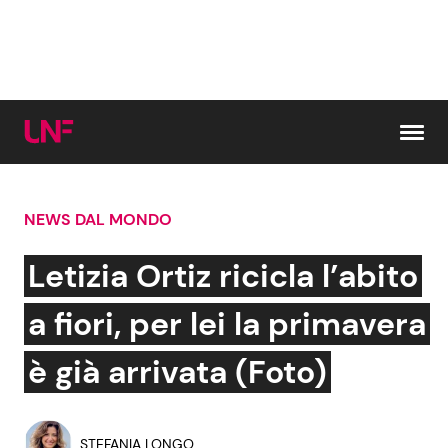
Vai al contenuto
NEWS DAL MONDO
Cerca:
Letizia Ortiz ricicla l’abito
News e Cronaca
Gossip e TV
a fiori, per lei la primavera
Attualità Italiana
Bellezze VIP
è già arrivata (Foto)
Dal Mondo
Coppie VIP
STEFANIA LONGO