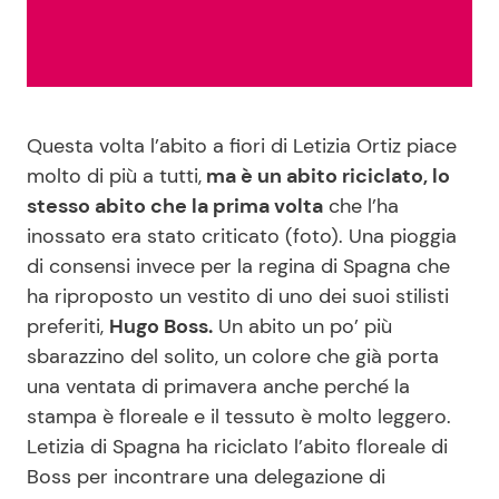
Benessere
Cucina e Ricette
Casa
Consigli di Cucina
Questa volta l’abito a fiori di Letizia Ortiz piace
Moda e Style
Dolci
molto di più a tutti,
ma è un abito riciclato, lo
stesso abito che la prima volta
che l’ha
Mondo Mamma
Le Ricette in TV
inossato era stato criticato (foto). Una pioggia
di consensi invece per la regina di Spagna che
News benessere
Primi Piatti
ha riproposto un vestito di uno dei suoi stilisti
preferiti,
Hugo Boss.
Un abito un po’ più
Salute
Ricette Facili e Veloci
sbarazzino del solito, un colore che già porta
una ventata di primavera anche perché la
Viaggi e Turismo
Ricette Feste
stampa è floreale e il tessuto è molto leggero.
Letizia di Spagna ha riciclato l’abito floreale di
Festività
Ricette per Bambini
Boss per incontrare una delegazione di