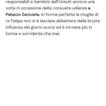
responsabili e bambini dell’Unicef, ancora una
volta in occasione della consueta udienza
a
Palazzo Zarzuela.
In forma perfetta la moglie di
Seguici
re Felipe non si è lasciata abbattere dalla brutta
influenza dei giorni scorsi ed è tornata più in
forma e sorridente che mai.
Info
Chi siamo
Disclaimer e Privacy
Redazione
Contattaci
Pubblicità
Privacy Policy