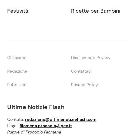
Festività
Ricette per Bambini
Chi siamo
Disclaimer e Privacy
Redazione
Contattaci
Pubblicità
Privacy Policy
Ultime Notizie Flash
Contatti:
redazione@ultimenotizieflash.com
Legal:
filomena.procopio@pec.it
Purple di Procopio Filomena