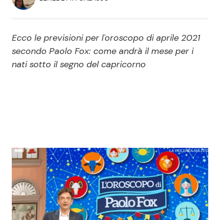
Economia
Fiction e Serie TV
Persone Scomparse
Programmi TV
Ecco le previsioni per l'oroscopo di aprile 2021
secondo Paolo Fox: come andrà il mese per i
Politica
nati sotto il segno del capricorno
Reality e Talent
Soap Opera
ShowBiz
Social News
News Cinema
News dal mondo
News Musica
News Spettacolo