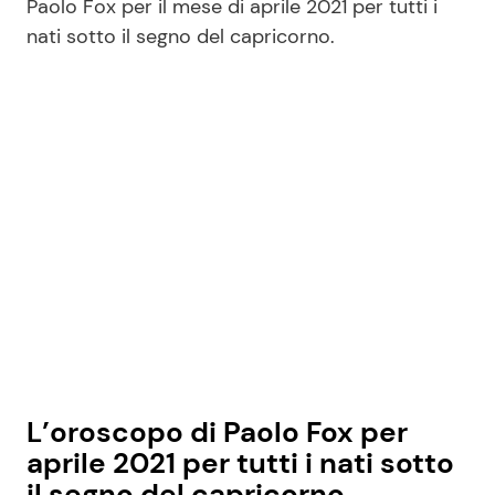
Paolo Fox per il mese di aprile 2021 per tutti i
nati sotto il segno del capricorno.
Seguici
Info
Chi siamo
Disclaimer e Privacy
Redazione
Contattaci
Pubblicità
L’oroscopo di Paolo Fox per
Privacy Policy
aprile 2021 per tutti i nati sotto
il segno del capricorno