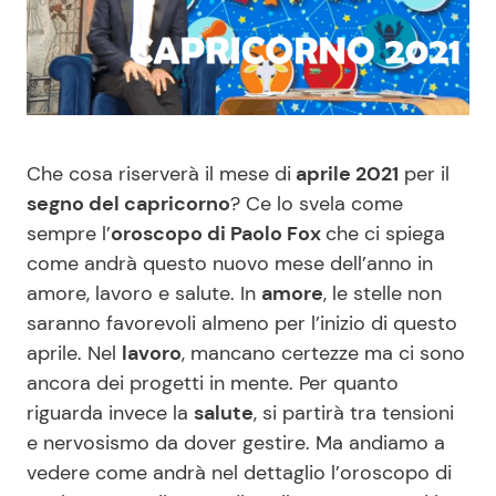
Benessere
Cucina e Ricette
Casa
Consigli di Cucina
Moda e Style
Dolci
Che cosa riserverà il mese di
aprile 2021
per il
segno del capricorno
? Ce lo svela come
Mondo Mamma
Le Ricette in TV
sempre l’
oroscopo di Paolo Fox
che ci spiega
come andrà questo nuovo mese dell’anno in
News benessere
Primi Piatti
amore, lavoro e salute. In
amore
, le stelle non
saranno favorevoli almeno per l’inizio di questo
Salute
Ricette Facili e Veloci
aprile. Nel
lavoro
, mancano certezze ma ci sono
ancora dei progetti in mente. Per quanto
Viaggi e Turismo
Ricette Feste
riguarda invece la
salute
, si partirà tra tensioni
e nervosismo da dover gestire. Ma andiamo a
Festività
Ricette per Bambini
vedere come andrà nel dettaglio l’oroscopo di