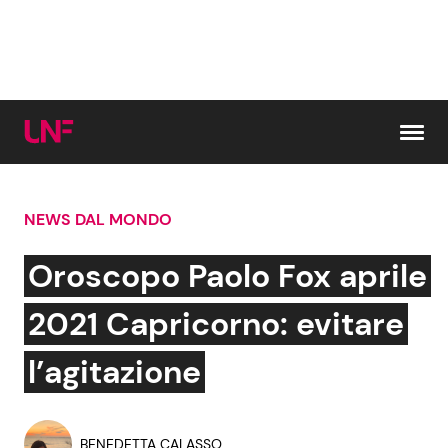
Vai al contenuto
NEWS DAL MONDO
Cerca:
Oroscopo Paolo Fox aprile
News e Cronaca
Gossip e TV
2021 Capricorno: evitare
Attualità Italiana
Bellezze VIP
l’agitazione
Dal Mondo
Coppie VIP
BENEDETTA CALASSO