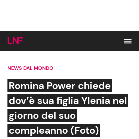
Vai al contenuto
NEWS DAL MONDO
Cerca:
Romina Power chiede
News e Cronaca
Gossip e TV
dov’è sua figlia Ylenia nel
Attualità Italiana
Bellezze VIP
giorno del suo
Dal Mondo
Coppie VIP
compleanno (Foto)