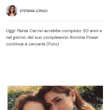
Economia
Fiction e Serie TV
STEFANIA LONGO
Persone Scomparse
Programmi TV
Oggi Ylenia Carrisi avrebbe compiuto 50 anni e
Politica
Reality e Talent
nel giorno del suo compleanno Romina Power
continua a cercarla (Foto)
Soap Opera
ShowBiz
Social News
News Cinema
News dal mondo
News Musica
News Spettacolo