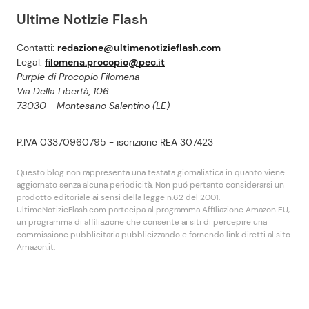
Ultime Notizie Flash
Contatti:
redazione@ultimenotizieflash.com
Legal:
filomena.procopio@pec.it
Purple di Procopio Filomena
Via Della Libertà, 106
73030 - Montesano Salentino (LE)
P.IVA 03370960795 - iscrizione REA 307423
Questo blog non rappresenta una testata giornalistica in quanto viene
aggiornato senza alcuna periodicità. Non puó pertanto considerarsi un
prodotto editoriale ai sensi della legge n.62 del 2001.
UltimeNotizieFlash.com partecipa al programma Affiliazione Amazon EU,
un programma di affiliazione che consente ai siti di percepire una
commissione pubblicitaria pubblicizzando e fornendo link diretti al sito
Amazon.it.