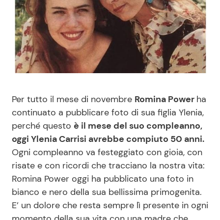
Benessere
Cucina e Ricette
Casa
Consigli di Cucina
Moda e Style
Dolci
Mondo Mamma
Le Ricette in TV
Per tutto il mese di novembre
Romina Power
ha
continuato a pubblicare foto di sua figlia Ylenia,
News benessere
Primi Piatti
perché questo
è il mese del suo compleanno,
oggi Ylenia Carrisi avrebbe compiuto 50 anni.
Ogni compleanno va festeggiato con gioia, con
Salute
Ricette Facili e Veloci
risate e con ricordi che tracciano la nostra vita:
Romina Power oggi ha pubblicato una foto in
Viaggi e Turismo
Ricette Feste
bianco e nero della sua bellissima primogenita.
E’ un dolore che resta sempre lì presente in ogni
Festività
Ricette per Bambini
momento della sua vita con una madre che