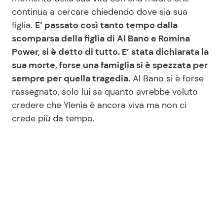
continua a cercare chiedendo dove sia sua
figlia.
E’ passato così tanto tempo dalla
Seguici
scomparsa della figlia di Al Bano e Romina
Power, si è detto di tutto. E’ stata dichiarata la
sua morte, forse una famiglia si è spezzata per
sempre per quella tragedia.
Al Bano si è forse
Info
rassegnato, solo lui sa quanto avrebbe voluto
credere che Ylenia è ancora viva ma non ci
Chi siamo
crede più da tempo.
Disclaimer e Privacy
Redazione
Contattaci
Pubblicità
Privacy Policy