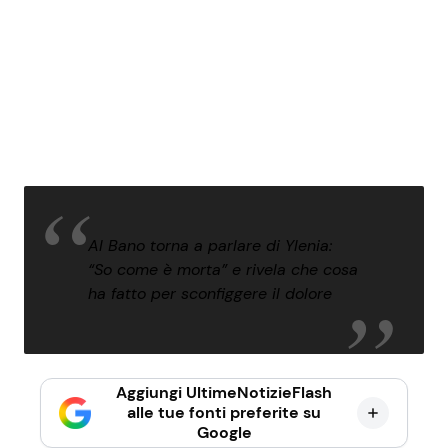
Al Bano torna a parlare di Ylenia:
“So come è morta” e rivela che cosa
ha fatto per sconfiggere il dolore
Aggiungi UltimeNotizieFlash
alle tue fonti preferite su
Google