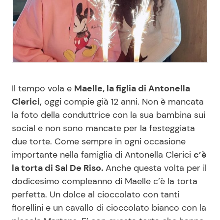
Benessere
Cucina e Ricette
Casa
Consigli di Cucina
Moda e Style
Dolci
Il tempo vola e
Maelle, la figlia di Antonella
Mondo Mamma
Le Ricette in TV
Clerici,
oggi compie già 12 anni. Non è mancata
la foto della conduttrice con la sua bambina sui
News benessere
Primi Piatti
social e non sono mancate per la festeggiata
due torte. Come sempre in ogni occasione
Salute
Ricette Facili e Veloci
importante nella famiglia di Antonella Clerici
c’è
la torta di Sal De Riso.
Anche questa volta per il
dodicesimo compleanno di Maelle c’è la torta
Viaggi e Turismo
Ricette Feste
perfetta. Un dolce al cioccolato con tanti
fiorellini e un cavallo di cioccolato bianco con la
Festività
Ricette per Bambini