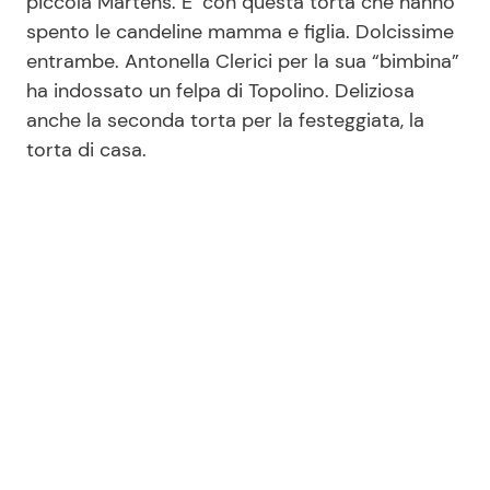
piccola Martens. E’ con questa torta che hanno
spento le candeline mamma e figlia. Dolcissime
entrambe. Antonella Clerici per la sua “bimbina”
Seguici
ha indossato un felpa di Topolino. Deliziosa
anche la seconda torta per la festeggiata, la
torta di casa.
Info
Chi siamo
Disclaimer e Privacy
Redazione
Contattaci
Pubblicità
Privacy Policy