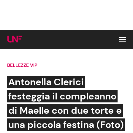
Vai al contenuto
BELLEZZE VIP
Cerca:
Antonella Clerici
News e Cronaca
Gossip e TV
festeggia il compleanno
Attualità Italiana
Bellezze VIP
di Maelle con due torte e
Dal Mondo
Coppie VIP
una piccola festina (Foto)