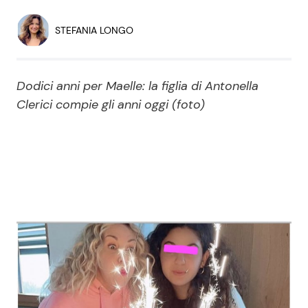
Economia
Fiction e Serie TV
STEFANIA LONGO
Persone Scomparse
Programmi TV
Dodici anni per Maelle: la figlia di Antonella
Politica
Reality e Talent
Clerici compie gli anni oggi (foto)
Soap Opera
ShowBiz
Social News
News Cinema
News dal mondo
News Musica
News Spettacolo