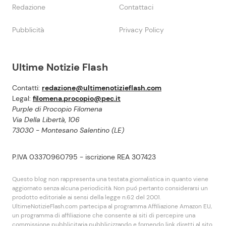
Redazione
Contattaci
Pubblicità
Privacy Policy
Ultime Notizie Flash
Contatti:
redazione@ultimenotizieflash.com
Legal:
filomena.procopio@pec.it
Purple di Procopio Filomena
Via Della Libertà, 106
73030 - Montesano Salentino (LE)
P.IVA 03370960795 - iscrizione REA 307423
Questo blog non rappresenta una testata giornalistica in quanto viene
aggiornato senza alcuna periodicità. Non puó pertanto considerarsi un
prodotto editoriale ai sensi della legge n.62 del 2001.
UltimeNotizieFlash.com partecipa al programma Affiliazione Amazon EU,
un programma di affiliazione che consente ai siti di percepire una
commissione pubblicitaria pubblicizzando e fornendo link diretti al sito